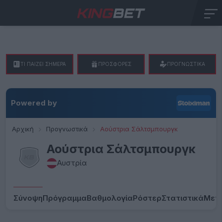
ΤΙ ΠΑΙΖΕΙ ΣΗΜΕΡΑ
ΠΡΟΣΦΟΡΕΣ
ΠΡΟΓΝΩΣΤΙΚΑ
Powered by
Αρχική
Προγνωστικά
Αούστρια Σάλτσμπουργκ
Αούστρια Σάλτσμπουργκ
Αυστρία
Σύνοψη
Πρόγραμμα
Βαθμολογία
Ρόστερ
Στατιστικά
Μετ