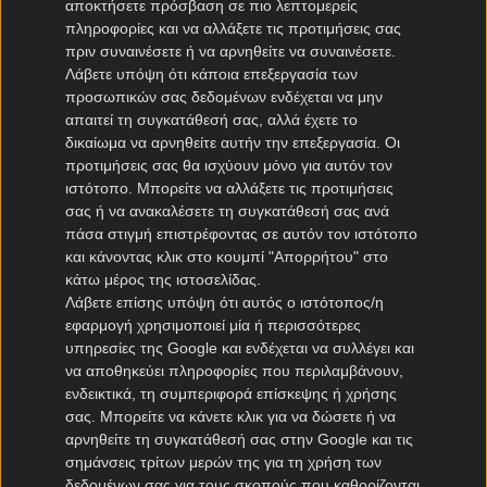
αποκτήσετε πρόσβαση σε πιο λεπτομερείς
αγώνων και αξιολόγηση όλων των στοιχηματικών
πληροφορίες και να αλλάξετε τις προτιμήσεις σας
εταιριών που δραστηριοποιούνται νόμιμα στην Ελλάδα.
πριν συναινέσετε ή να αρνηθείτε να συναινέσετε.
Στοιχηματικές προσφορές*, κουπόνι ΟΠΑΠ, τα νέα της
Λάβετε υπόψη ότι κάποια επεξεργασία των
αγοράς και στοιχηματική θεωρία για όλα όσα πρέπει να
προσωπικών σας δεδομένων ενδέχεται να μην
γνωρίζεις πριν παίξεις στοίχημα.
απαιτεί τη συγκατάθεσή σας, αλλά έχετε το
δικαίωμα να αρνηθείτε αυτήν την επεξεργασία. Οι
προτιμήσεις σας θα ισχύουν μόνο για αυτόν τον
ιστότοπο. Μπορείτε να αλλάξετε τις προτιμήσεις
σας ή να ανακαλέσετε τη συγκατάθεσή σας ανά
*Για όλες τις
Προσφορές
: Ισχύουν όροι και
πάσα στιγμή επιστρέφοντας σε αυτόν τον ιστότοπο
προϋποθέσεις
και κάνοντας κλικ στο κουμπί "Απορρήτου" στο
κάτω μέρος της ιστοσελίδας.
Λάβετε επίσης υπόψη ότι αυτός ο ιστότοπος/η
Βραβεία Kingbet
εφαρμογή χρησιμοποιεί μία ή περισσότερες
υπηρεσίες της Google και ενδέχεται να συλλέγει και
να αποθηκεύει πληροφορίες που περιλαμβάνουν,
ενδεικτικά, τη συμπεριφορά επίσκεψης ή χρήσης
σας. Μπορείτε να κάνετε κλικ για να δώσετε ή να
αρνηθείτε τη συγκατάθεσή σας στην Google και τις
σημάνσεις τρίτων μερών της για τη χρήση των
δεδομένων σας για τους σκοπούς που καθορίζονται