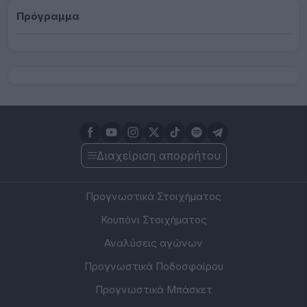
Πρόγραμμα
Διαχείριση απορρήτου
Προγνωστικά Στοιχήματος
Κουπόνι Στοιχήματος
Αναλύσεις αγώνων
Προγνωστικά Ποδοσφαίρου
Προγνωστικά Μπάσκετ