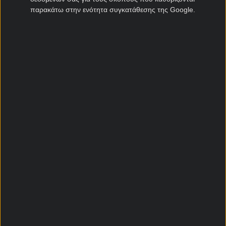
παρακάτω στην ενότητα συγκατάθεσης της Google.