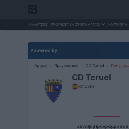
ΑΝΑΛΥΣΕΙΣ
ΠΡΟΓΝΩΣΤΙΚΑ ΣΤΟΙΧΗΜΑΤΟΣ
ΚΟΥΠΟΝΙ
Powered by
Αρχική
Προγνωστικά
CD Teruel
Πρόγραμ
CD Teruel
Ισπανία
Σύνοψη
Πρόγραμμα
Βαθ