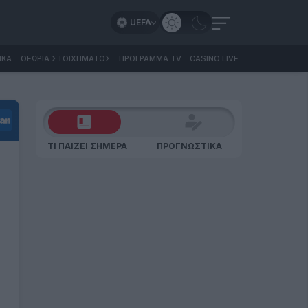
UEFA
ΙΚΑ
ΘΕΩΡΙΑ ΣΤΟΙΧΗΜΑΤΟΣ
ΠΡΟΓΡΑΜΜΑ TV
CASINO LIVE
ΤΙ ΠΑΙΖΕΙ ΣΗΜΕΡΑ
ΠΡΟΓΝΩΣΤΙΚΑ