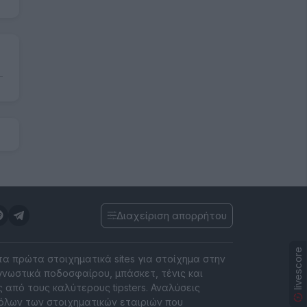
Διαχείριση απορρήτου
livescore
 τα πρώτα στοιχηματικά sites για στοίχημα στην
νωστικά ποδοσφαίρου, μπάσκετ, τένις και
 από τους καλύτερους tipsters. Αναλύσεις
όλων των στοιχηματικών εταιριών που