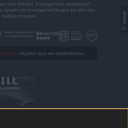
ιμα στην Ελλάδα. Στοιχηματικές προσφορές*,
ς αγοράς και στοιχηματική θεωρία για όλα όσα
betslip
 παίξεις στοίχημα.
οσφορές
: Ισχύουν όροι και προϋποθέσεις