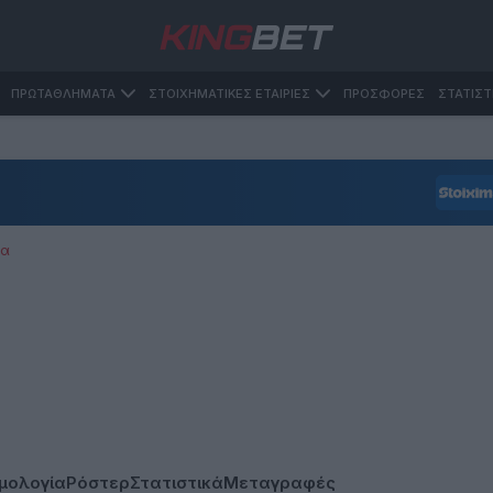
ΠΡΩΤΑΘΛΗΜΑΤΑ
ΣΤΟΙΧΗΜΑΤΙΚΕΣ ΕΤΑΙΡΙΕΣ
ΠΡΟΣΦΟΡΕΣ
ΣΤΑΤΙΣΤ
μα
μολογία
Ρόστερ
Στατιστικά
Μεταγραφές