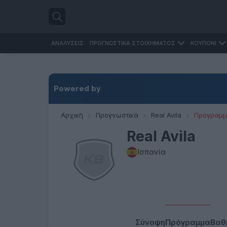
ΑΝΑΛΥΣΕΙΣ
ΠΡΟΓΝΩΣΤΙΚΑ ΣΤΟΙΧΗΜΑΤΟΣ
ΚΟΥΠΟΝΙ
Powered by
Αρχική
Προγνωστικά
Real Avila
Πρόγραμ
Real Avila
Ισπανία
Σύνοψη
Πρόγραμμα
Βαθ