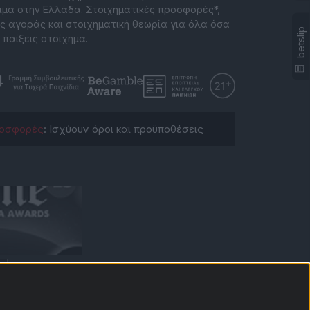
ιμα στην Ελλάδα. Στοιχηματικές προσφορές*,
ς αγοράς και στοιχηματική θεωρία για όλα όσα
betslip
 παίξεις στοίχημα.
οσφορές
: Ισχύουν όροι και προϋποθέσεις