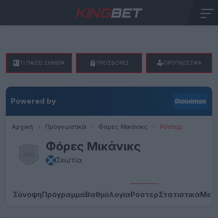
ΤΙ ΠΑΙΖΕΙ ΣΗΜΕΡΑ
ΠΡΟΣΦΟΡΕΣ
ΠΡΟΓΝΩΣΤΙΚΑ
Powered by
Αρχική
Προγνωστικά
Φόρες Μικάνικς
Ρόστερ
Φόρες Μικάνικς
Σκωτία
Σύνοψη
Πρόγραμμα
Βαθμολογία
Ρόστερ
Στατιστικά
Μετ