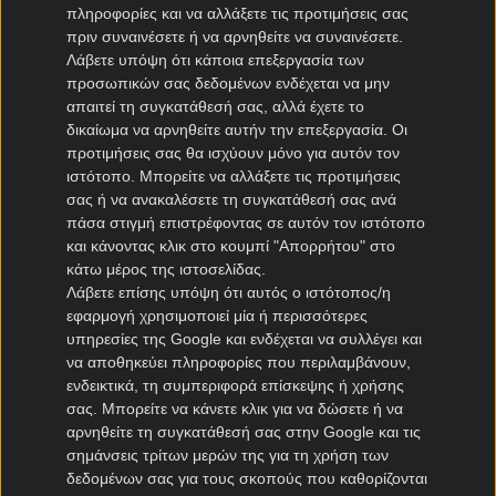
πληροφορίες και να αλλάξετε τις προτιμήσεις σας
Στοιχηματικές προσφορές*, κουπόνι ΟΠΑΠ, τα νέα της
πριν συναινέσετε ή να αρνηθείτε να συναινέσετε.
αγοράς και στοιχηματική θεωρία για όλα όσα πρέπει να
Λάβετε υπόψη ότι κάποια επεξεργασία των
γνωρίζεις πριν παίξεις στοίχημα.
προσωπικών σας δεδομένων ενδέχεται να μην
απαιτεί τη συγκατάθεσή σας, αλλά έχετε το
δικαίωμα να αρνηθείτε αυτήν την επεξεργασία. Οι
προτιμήσεις σας θα ισχύουν μόνο για αυτόν τον
ιστότοπο. Μπορείτε να αλλάξετε τις προτιμήσεις
*Για όλες τις
Προσφορές
: Ισχύουν όροι και
σας ή να ανακαλέσετε τη συγκατάθεσή σας ανά
προϋποθέσεις
πάσα στιγμή επιστρέφοντας σε αυτόν τον ιστότοπο
και κάνοντας κλικ στο κουμπί "Απορρήτου" στο
κάτω μέρος της ιστοσελίδας.
Βραβεία Kingbet
Λάβετε επίσης υπόψη ότι αυτός ο ιστότοπος/η
εφαρμογή χρησιμοποιεί μία ή περισσότερες
υπηρεσίες της Google και ενδέχεται να συλλέγει και
να αποθηκεύει πληροφορίες που περιλαμβάνουν,
ενδεικτικά, τη συμπεριφορά επίσκεψης ή χρήσης
σας. Μπορείτε να κάνετε κλικ για να δώσετε ή να
αρνηθείτε τη συγκατάθεσή σας στην Google και τις
σημάνσεις τρίτων μερών της για τη χρήση των
δεδομένων σας για τους σκοπούς που καθορίζονται