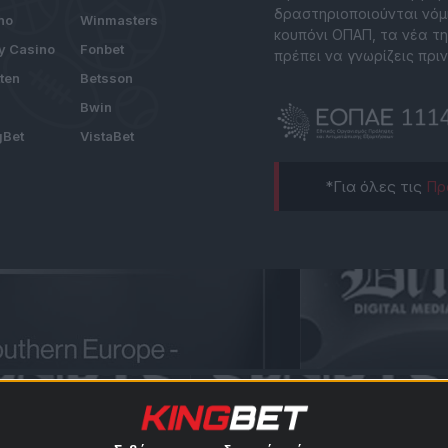
δραστηριοποιούνται νόμ
no
Winmasters
κουπόνι ΟΠΑΠ, τα νέα τη
y Casino
Fonbet
πρέπει να γνωρίζεις πριν
tten
Betsson
Bwin
gBet
VistaBet
*Για όλες τις
Πρ