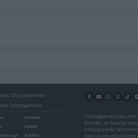
ρές Στοιχηματικών
ρες Στοιχηματικές
Το kingbet.net είναι από
an
Novibet
Ελλάδα, με δωρεάν προγ
t
Elabet
στοιχηματικές προτάσεις
ixima.gr
Bet365
αγώνων και αξιολόγηση 