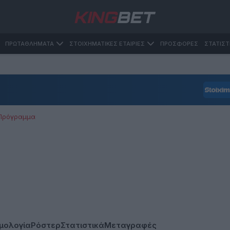
ΠΡΩΤΑΘΛΗΜΑΤΑ
ΣΤΟΙΧΗΜΑΤΙΚΕΣ ΕΤΑΙΡΙΕΣ
ΠΡΟΣΦΟΡΕΣ
ΣΤΑΤΙΣΤ
Πρόγραμμα
μολογία
Ρόστερ
Στατιστικά
Μεταγραφές