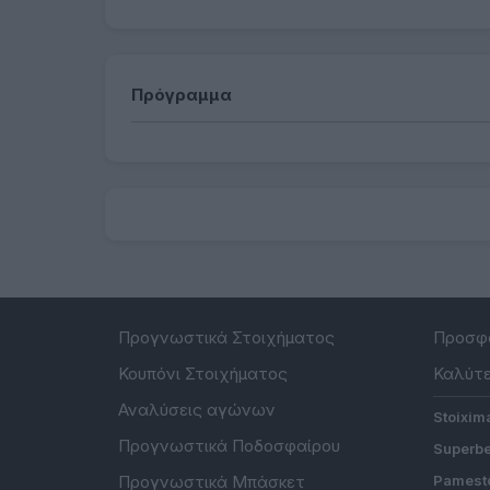
Πρόγραμμα
Προγνωστικά Στοιχήματος
Προσφο
Κουπόνι Στοιχήματος
Καλύτε
Αναλύσεις αγώνων
Stoixim
Προγνωστικά Ποδοσφαίρου
Superbe
Προγνωστικά Μπάσκετ
Pamesto