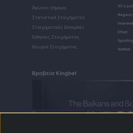
N1 Casi
Αγώνες σήμερα
Regenc
Στατιστικά Στοιχήματος
Interwe
Στοιχηματικές Εκπομπές
Efbet
Ειδήσεις Στοιχήματος
Sportin
Θεωρία Στοιχήματος
Netbet
Βραβεία Kingbet