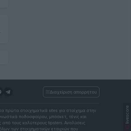
Διαχείριση απορρήτου
livescore
 τα πρώτα στοιχηματικά sites για στοίχημα στην
νωστικά ποδοσφαίρου, μπάσκετ, τένις και
 από τους καλύτερους tipsters. Αναλύσεις
όλων των στοιχηματικών εταιριών που