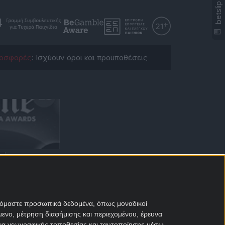
betslip
οσφορές
: Ισχύουν όροι και προϋποθέσεις
αζόμαστε προσωπικά δεδομένα, όπως μοναδικοί
ενο, μέτρηση διαφήμισης και περιεχομένου, έρευνα
μένα γεωγραφικής τοποθεσίας και ταυτοποίησης μέσω