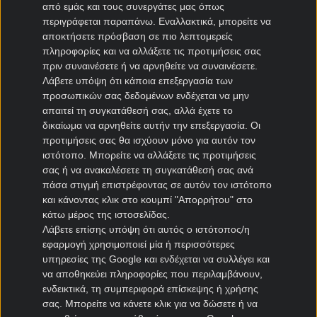
Bet365
N1 Casino
Winmasters
Regency Casino
Fonbet
από εμάς και τους συνεργάτες μας όπως
Interwetten
Betsson
Efbet
Bwin
SportingBet
VistaBet
Netbet
περιγράφεται παραπάνω. Εναλλακτικά, μπορείτε να
αποκτήσετε πρόσβαση σε πιο λεπτομερείς
πληροφορίες και να αλλάξετε τις προτιμήσεις σας
Το kingbet.net είναι από τα πρώτα στοιχηματικά sites για
πριν συναινέσετε ή να αρνηθείτε να συναινέσετε.
στοίχημα στην Ελλάδα, με δωρεάν προγνωστικά
Λάβετε υπόψη ότι κάποια επεξεργασία των
ποδοσφαίρου, μπάσκετ, τένις και στοιχηματικές
προσωπικών σας δεδομένων ενδέχεται να μην
προτάσεις από τους καλύτερους tipsters. Αναλύσεις
απαιτεί τη συγκατάθεσή σας, αλλά έχετε το
αγώνων και αξιολόγηση όλων των στοιχηματικών
δικαίωμα να αρνηθείτε αυτήν την επεξεργασία. Οι
εταιριών που δραστηριοποιούνται νόμιμα στην Ελλάδα.
προτιμήσεις σας θα ισχύουν μόνο για αυτόν τον
Στοιχηματικές προσφορές*, κουπόνι ΟΠΑΠ, τα νέα της
ιστότοπο. Μπορείτε να αλλάξετε τις προτιμήσεις
αγοράς και στοιχηματική θεωρία για όλα όσα πρέπει να
σας ή να ανακαλέσετε τη συγκατάθεσή σας ανά
γνωρίζεις πριν παίξεις στοίχημα.
πάσα στιγμή επιστρέφοντας σε αυτόν τον ιστότοπο
και κάνοντας κλικ στο κουμπί "Απορρήτου" στο
κάτω μέρος της ιστοσελίδας.
Λάβετε επίσης υπόψη ότι αυτός ο ιστότοπος/η
εφαρμογή χρησιμοποιεί μία ή περισσότερες
*Για όλες τις
Προσφορές
: Ισχύουν όροι και
υπηρεσίες της Google και ενδέχεται να συλλέγει και
προϋποθέσεις
να αποθηκεύει πληροφορίες που περιλαμβάνουν,
ενδεικτικά, τη συμπεριφορά επίσκεψης ή χρήσης
σας. Μπορείτε να κάνετε κλικ για να δώσετε ή να