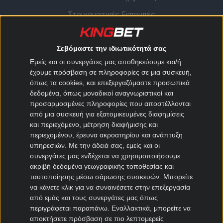
Στοιχηματικές Εκπομπές
Ειδήσεις Στοιχήματος
Θεωρία Στοιχήματος
Σεβόμαστε την ιδιωτικότητά σας
Εμείς και οι συνεργάτες μας αποθηκεύουμε και/ή
Προσφορές Στοιχηματικών
έχουμε πρόσβαση σε πληροφορίες σε μια συσκευή,
όπως τα cookies, και επεξεργαζόμαστε προσωπικά
Καλύτερες Στοιχηματικές
δεδομένα, όπως μοναδικοί αναγνωριστικοί και
προσαρμοσμένες πληροφορίες που αποστέλλονται
Stoiximan
Novibet
Superbet
Elabet
Pamestoixima.gr
από μια συσκευή για εξατομικευμένες διαφημίσεις
Bet365
N1 Casino
Winmasters
Regency Casino
Fonbet
και περιεχόμενο, μέτρηση διαφήμισης και
Interwetten
Betsson
Efbet
Bwin
SportingBet
VistaBet
Netbet
περιεχομένου, έρευνα ακροατηρίου και ανάπτυξη
υπηρεσιών.
Με την άδειά σας, εμείς και οι
συνεργάτες μας ενδέχεται να χρησιμοποιήσουμε
ακριβή δεδομένα γεωγραφικής τοποθεσίας και
Το kingbet.net είναι από τα πρώτα στοιχηματικά sites για
ταυτοποίησης μέσω σάρωσης συσκευών. Μπορείτε
στοίχημα στην Ελλάδα, με δωρεάν προγνωστικά
να κάνετε κλικ για να συναινέσετε στην επεξεργασία
ποδοσφαίρου, μπάσκετ, τένις και στοιχηματικές
από εμάς και τους συνεργάτες μας όπως
προτάσεις από τους καλύτερους tipsters. Αναλύσεις
περιγράφεται παραπάνω. Εναλλακτικά, μπορείτε να
αγώνων και αξιολόγηση όλων των στοιχηματικών
αποκτήσετε πρόσβαση σε πιο λεπτομερείς
εταιριών που δραστηριοποιούνται νόμιμα στην Ελλάδα.