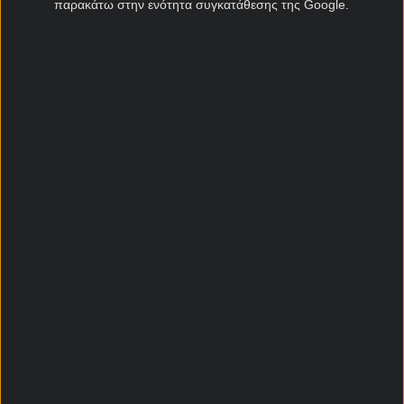
παρακάτω στην ενότητα συγκατάθεσης της Google.