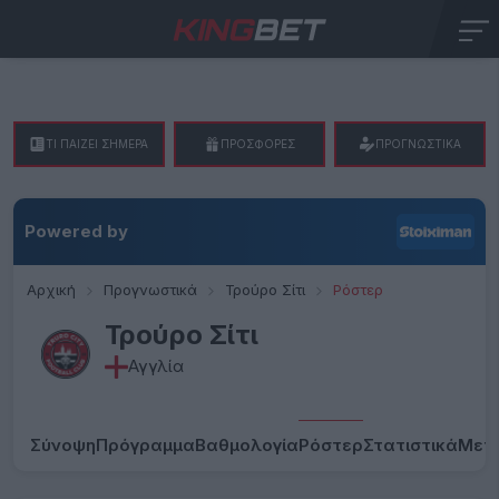
ΤΙ ΠΑΙΖΕΙ ΣΗΜΕΡΑ
ΠΡΟΣΦΟΡΕΣ
ΠΡΟΓΝΩΣΤΙΚΑ
Powered by
Αρχική
Προγνωστικά
Τρούρο Σίτι
Ρόστερ
Τρούρο Σίτι
Αγγλία
Σύνοψη
Πρόγραμμα
Βαθμολογία
Ρόστερ
Στατιστικά
Μετ