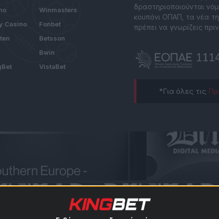
δραστηριοποιούνται νόμ
no
Winmasters
κουπόνι ΟΠΑΠ, τα νέα τη
y Casino
Fonbet
πρέπει να γνωρίζεις πριν
tten
Betsson
Bwin
gBet
VistaBet
*Για όλες τις
Πρ