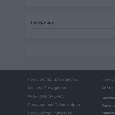
Πρόγραμμα
Προγνωστικά Στοιχήματος
Προσφο
Κουπόνι Στοιχήματος
Καλύτε
Αναλύσεις αγώνων
Stoixim
Προγνωστικά Ποδοσφαίρου
Superbe
Προγνωστικά Μπάσκετ
Pamesto