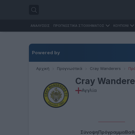
ΑΝΑΛΥΣΕΙΣ
ΠΡΟΓΝΩΣΤΙΚΑ ΣΤΟΙΧΗΜΑΤΟΣ
ΚΟΥΠΟΝΙ
Powered by
Αρχική
Προγνωστικά
Cray Wanderers
Πρ
Cray Wandere
Αγγλία
Σύνοψη
Πρόγραμμα
Βαθ