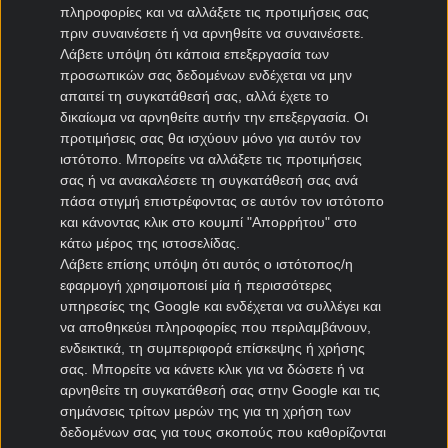
πληροφορίες και να αλλάξετε τις προτιμήσεις σας
Στοιχηματικές προσφορές*, κουπόνι ΟΠΑΠ, τα νέα της
πριν συναινέσετε ή να αρνηθείτε να συναινέσετε.
αγοράς και στοιχηματική θεωρία για όλα όσα πρέπει να
Λάβετε υπόψη ότι κάποια επεξεργασία των
γνωρίζεις πριν παίξεις στοίχημα.
προσωπικών σας δεδομένων ενδέχεται να μην
απαιτεί τη συγκατάθεσή σας, αλλά έχετε το
δικαίωμα να αρνηθείτε αυτήν την επεξεργασία. Οι
προτιμήσεις σας θα ισχύουν μόνο για αυτόν τον
ιστότοπο. Μπορείτε να αλλάξετε τις προτιμήσεις
*Για όλες τις
Προσφορές
: Ισχύουν όροι και
σας ή να ανακαλέσετε τη συγκατάθεσή σας ανά
προϋποθέσεις
πάσα στιγμή επιστρέφοντας σε αυτόν τον ιστότοπο
και κάνοντας κλικ στο κουμπί "Απορρήτου" στο
κάτω μέρος της ιστοσελίδας.
Βραβεία Kingbet
Λάβετε επίσης υπόψη ότι αυτός ο ιστότοπος/η
εφαρμογή χρησιμοποιεί μία ή περισσότερες
υπηρεσίες της Google και ενδέχεται να συλλέγει και
να αποθηκεύει πληροφορίες που περιλαμβάνουν,
ενδεικτικά, τη συμπεριφορά επίσκεψης ή χρήσης
σας. Μπορείτε να κάνετε κλικ για να δώσετε ή να
αρνηθείτε τη συγκατάθεσή σας στην Google και τις
σημάνσεις τρίτων μερών της για τη χρήση των
δεδομένων σας για τους σκοπούς που καθορίζονται