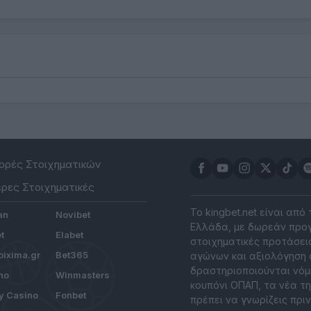
ρές Στοιχηματικών
ρες Στοιχηματικές
Το kingbet.net είναι από
an
Novibet
Ελλάδα, με δωρεάν προγ
t
Elabet
στοιχηματικές προτάσεις
ixima.gr
Bet365
αγώνων και αξιολόγηση 
δραστηριοποιούνται νόμ
no
Winmasters
κουπόνι ΟΠΑΠ, τα νέα τη
y Casino
Fonbet
πρέπει να γνωρίζεις πριν