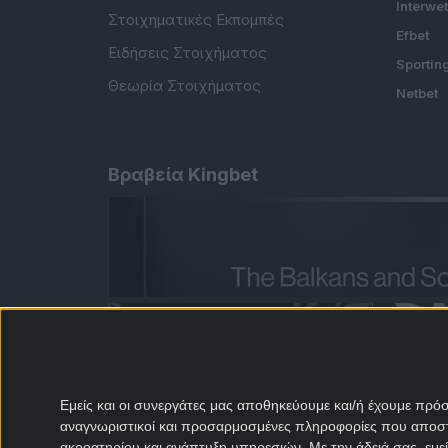
Interwe
Στοιχηματικές Εκπομπές
Efbet
Ειδήσεις Στοιχήματος
Sportin
Θεωρία Στοιχήματος
Netbet
Βραβεία Kingbet
Εμείς και οι συνεργάτες μας αποθηκεύουμε και/ή έχουμε πρ
αναγνωριστικοί και προσαρμοσμένες πληροφορίες που αποστέλ
ακροατηρίου και ανάπτυξη υπηρεσιών.
Με την άδειά σας, εμ