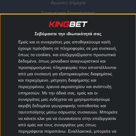
Αγώνες σήμερα
Στατιστικά Στοιχήματος
Στοιχηματικές Εκπομπές
Ειδήσεις Στοιχήματος
Σεβόμαστε την ιδιωτικότητά σας
Εμείς και οι συνεργάτες μας αποθηκεύουμε και/ή
Θεωρία Στοιχήματος
έχουμε πρόσβαση σε πληροφορίες σε μια συσκευή,
όπως τα cookies, και επεξεργαζόμαστε προσωπικά
Προσφορές Στοιχηματικών
δεδομένα, όπως μοναδικοί αναγνωριστικοί και
Καλύτερες Στοιχηματικές
προσαρμοσμένες πληροφορίες που αποστέλλονται
από μια συσκευή για εξατομικευμένες διαφημίσεις
και περιεχόμενο, μέτρηση διαφήμισης και
Stoiximan
Novibet
Superbet
Elabet
Pamestoixima.gr
περιεχομένου, έρευνα ακροατηρίου και ανάπτυξη
Bet365
N1 Casino
Winmasters
Regency Casino
Fonbet
υπηρεσιών.
Με την άδειά σας, εμείς και οι
Interwetten
Betsson
Efbet
Bwin
SportingBet
VistaBet
Netbet
συνεργάτες μας ενδέχεται να χρησιμοποιήσουμε
ακριβή δεδομένα γεωγραφικής τοποθεσίας και
ταυτοποίησης μέσω σάρωσης συσκευών. Μπορείτε
Το kingbet.net είναι από τα πρώτα στοιχηματικά sites για
να κάνετε κλικ για να συναινέσετε στην επεξεργασία
στοίχημα στην Ελλάδα, με δωρεάν προγνωστικά
από εμάς και τους συνεργάτες μας όπως
ποδοσφαίρου, μπάσκετ, τένις και στοιχηματικές
περιγράφεται παραπάνω. Εναλλακτικά, μπορείτε να
προτάσεις από τους καλύτερους tipsters. Αναλύσεις