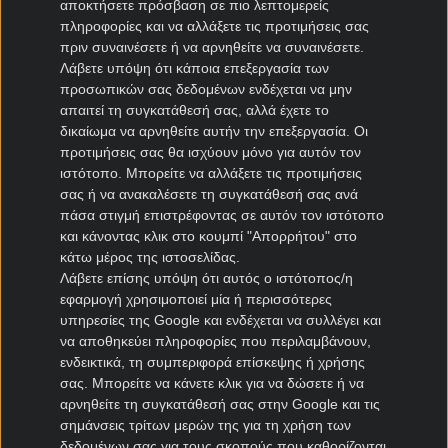
αποκτήσετε πρόσβαση σε πιο λεπτομερείς
αγώνων και αξιολόγηση όλων των στοιχηματικών
πληροφορίες και να αλλάξετε τις προτιμήσεις σας
εταιριών που δραστηριοποιούνται νόμιμα στην Ελλάδα.
πριν συναινέσετε ή να αρνηθείτε να συναινέσετε.
Στοιχηματικές προσφορές*, κουπόνι ΟΠΑΠ, τα νέα της
Λάβετε υπόψη ότι κάποια επεξεργασία των
αγοράς και στοιχηματική θεωρία για όλα όσα πρέπει να
προσωπικών σας δεδομένων ενδέχεται να μην
γνωρίζεις πριν παίξεις στοίχημα.
απαιτεί τη συγκατάθεσή σας, αλλά έχετε το
δικαίωμα να αρνηθείτε αυτήν την επεξεργασία. Οι
προτιμήσεις σας θα ισχύουν μόνο για αυτόν τον
ιστότοπο. Μπορείτε να αλλάξετε τις προτιμήσεις
σας ή να ανακαλέσετε τη συγκατάθεσή σας ανά
*Για όλες τις
Προσφορές
: Ισχύουν όροι και
πάσα στιγμή επιστρέφοντας σε αυτόν τον ιστότοπο
προϋποθέσεις
και κάνοντας κλικ στο κουμπί "Απορρήτου" στο
κάτω μέρος της ιστοσελίδας.
Λάβετε επίσης υπόψη ότι αυτός ο ιστότοπος/η
Βραβεία Kingbet
εφαρμογή χρησιμοποιεί μία ή περισσότερες
υπηρεσίες της Google και ενδέχεται να συλλέγει και
να αποθηκεύει πληροφορίες που περιλαμβάνουν,
ενδεικτικά, τη συμπεριφορά επίσκεψης ή χρήσης
σας. Μπορείτε να κάνετε κλικ για να δώσετε ή να
αρνηθείτε τη συγκατάθεσή σας στην Google και τις
σημάνσεις τρίτων μερών της για τη χρήση των
δεδομένων σας για τους σκοπούς που καθορίζονται