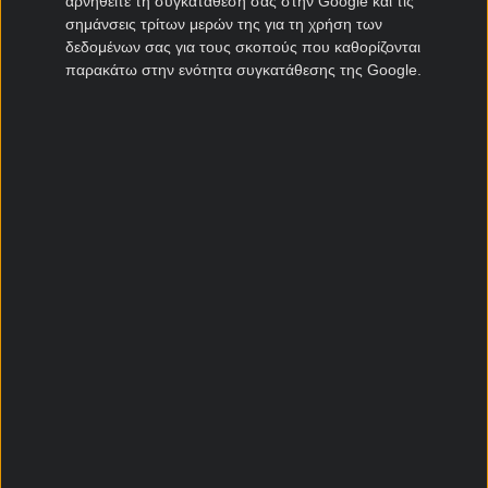
αρνηθείτε τη συγκατάθεσή σας στην Google και τις
σημάνσεις τρίτων μερών της για τη χρήση των
δεδομένων σας για τους σκοπούς που καθορίζονται
παρακάτω στην ενότητα συγκατάθεσης της Google.