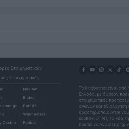
ρές Στοιχηματικών
ρες Στοιχηματικές
Το kingbet.net είναι από
an
Novibet
Ελλάδα, με δωρεάν προγ
t
Elabet
στοιχηματικές προτάσεις
ixima.gr
Bet365
αγώνων και αξιολόγηση 
δραστηριοποιούνται νόμ
no
Winmasters
κουπόνι ΟΠΑΠ, τα νέα τη
y Casino
Fonbet
πρέπει να γνωρίζεις πριν