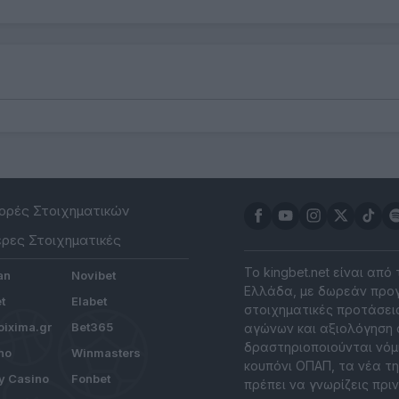
ρές Στοιχηματικών
ρες Στοιχηματικές
Το kingbet.net είναι από
an
Novibet
Ελλάδα, με δωρεάν προγ
t
Elabet
στοιχηματικές προτάσεις
ixima.gr
Bet365
αγώνων και αξιολόγηση 
δραστηριοποιούνται νόμ
no
Winmasters
κουπόνι ΟΠΑΠ, τα νέα τη
y Casino
Fonbet
πρέπει να γνωρίζεις πριν