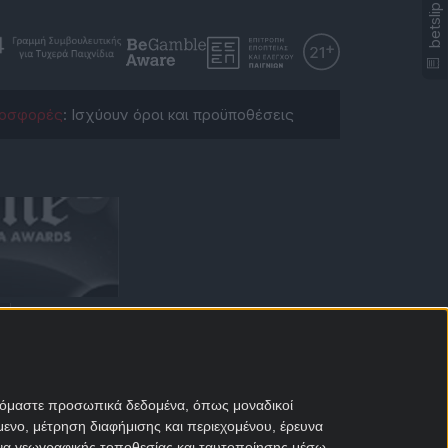
betslip
οσφορές
: Ισχύουν όροι και προϋποθέσεις
αζόμαστε προσωπικά δεδομένα, όπως μοναδικοί
ενο, μέτρηση διαφήμισης και περιεχομένου, έρευνα
μένα γεωγραφικής τοποθεσίας και ταυτοποίησης μέσω