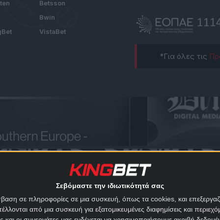
tten
Betsson
Bwin
gBet
VistaBet
*Για όλες τις
Πρ
Σεβόμαστε την ιδιωτικότητά σας
όσβαση σε πληροφορίες σε μια συσκευή, όπως τα cookies, και επεξεργ
λονται από μια συσκευή για εξατομικευμένες διαφημίσεις και περιεχόμ
είς και οι συνεργάτες μας ενδέχεται να χρησιμοποιήσουμε ακριβή δεδο