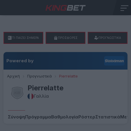
ΤΙ ΠΑΙΖΕΙ ΣΗΜΕΡΑ
ΠΡΟΣΦΟΡΕΣ
ΠΡΟΓΝΩΣΤΙΚΑ
Powered by
Αρχική
Προγνωστικά
Pierrelatte
Pierrelatte
Γαλλία
Σύνοψη
Πρόγραμμα
Βαθμολογία
Ρόστερ
Στατιστικά
Μετ