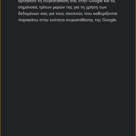
Βραβεία Kingbet
αρνηθείτε τη συγκατάθεσή σας στην Google και τις
σημάνσεις τρίτων μερών της για τη χρήση των
δεδομένων σας για τους σκοπούς που καθορίζονται
παρακάτω στην ενότητα συγκατάθεσης της Google.