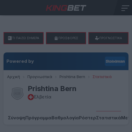
ΤΙ ΠΑΙΖΕΙ ΣΗΜΕΡΑ
ΠΡΟΣΦΟΡΕΣ
ΠΡΟΓΝΩΣΤΙΚΑ
Powered by
Αρχική
Προγνωστικά
Prishtina Bern
Στατιστικά
Prishtina Bern
Ελβετία
Σύνοψη
Πρόγραμμα
Βαθμολογία
Ρόστερ
Στατιστικά
Μετ