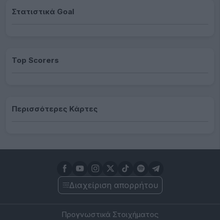
Στατιστικά Goal
Top Scorers
Περισσότερες Κάρτες
Διαχείριση απορρήτου
Προγνωστικά Στοιχήματος