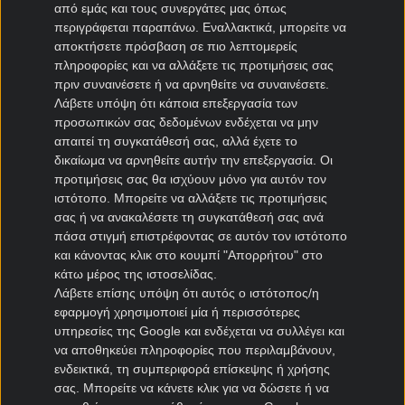
Bet365
N1 Casino
Winmasters
Regency Casino
Fonbet
από εμάς και τους συνεργάτες μας όπως
Interwetten
Betsson
Efbet
Bwin
SportingBet
VistaBet
Netbet
περιγράφεται παραπάνω. Εναλλακτικά, μπορείτε να
αποκτήσετε πρόσβαση σε πιο λεπτομερείς
πληροφορίες και να αλλάξετε τις προτιμήσεις σας
Το kingbet.net είναι από τα πρώτα στοιχηματικά sites για
πριν συναινέσετε ή να αρνηθείτε να συναινέσετε.
στοίχημα στην Ελλάδα, με δωρεάν προγνωστικά
Λάβετε υπόψη ότι κάποια επεξεργασία των
ποδοσφαίρου, μπάσκετ, τένις και στοιχηματικές
προσωπικών σας δεδομένων ενδέχεται να μην
προτάσεις από τους καλύτερους tipsters. Αναλύσεις
απαιτεί τη συγκατάθεσή σας, αλλά έχετε το
αγώνων και αξιολόγηση όλων των στοιχηματικών
δικαίωμα να αρνηθείτε αυτήν την επεξεργασία. Οι
εταιριών που δραστηριοποιούνται νόμιμα στην Ελλάδα.
προτιμήσεις σας θα ισχύουν μόνο για αυτόν τον
Στοιχηματικές προσφορές*, κουπόνι ΟΠΑΠ, τα νέα της
ιστότοπο. Μπορείτε να αλλάξετε τις προτιμήσεις
αγοράς και στοιχηματική θεωρία για όλα όσα πρέπει να
σας ή να ανακαλέσετε τη συγκατάθεσή σας ανά
γνωρίζεις πριν παίξεις στοίχημα.
πάσα στιγμή επιστρέφοντας σε αυτόν τον ιστότοπο
και κάνοντας κλικ στο κουμπί "Απορρήτου" στο
κάτω μέρος της ιστοσελίδας.
Λάβετε επίσης υπόψη ότι αυτός ο ιστότοπος/η
εφαρμογή χρησιμοποιεί μία ή περισσότερες
*Για όλες τις
Προσφορές
: Ισχύουν όροι και
υπηρεσίες της Google και ενδέχεται να συλλέγει και
προϋποθέσεις
να αποθηκεύει πληροφορίες που περιλαμβάνουν,
ενδεικτικά, τη συμπεριφορά επίσκεψης ή χρήσης
σας. Μπορείτε να κάνετε κλικ για να δώσετε ή να