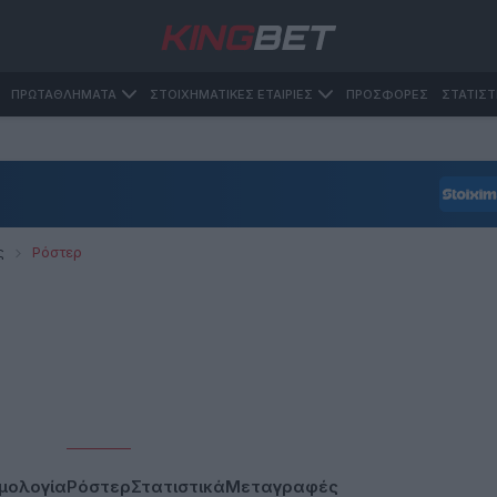
ΠΡΩΤΑΘΛΗΜΑΤΑ
ΣΤΟΙΧΗΜΑΤΙΚΕΣ ΕΤΑΙΡΙΕΣ
ΠΡΟΣΦΟΡΕΣ
ΣΤΑΤΙΣΤ
ς
Ρόστερ
μολογία
Ρόστερ
Στατιστικά
Μεταγραφές