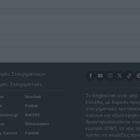
ρές Στοιχηματικών
ρες Στοιχηματικές
Το kingbet.net είναι από
an
Novibet
Ελλάδα, με δωρεάν προγ
t
Elabet
στοιχηματικές προτάσεις
ixima.gr
Bet365
αγώνων και αξιολόγηση 
δραστηριοποιούνται νόμ
no
Winmasters
κουπόνι ΟΠΑΠ, τα νέα τη
y Casino
Fonbet
πρέπει να γνωρίζεις πριν