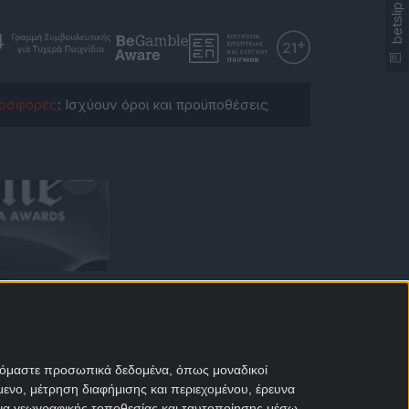
betslip
οσφορές
: Ισχύουν όροι και προϋποθέσεις
αζόμαστε προσωπικά δεδομένα, όπως μοναδικοί
ενο, μέτρηση διαφήμισης και περιεχομένου, έρευνα
μένα γεωγραφικής τοποθεσίας και ταυτοποίησης μέσω