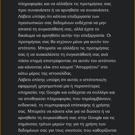
πληροφορίες και να αλλάξετε τις προτιμήσεις σας
Στοιχηματικές προσφορές*, κουπόνι ΟΠΑΠ, τα νέα της
πριν συναινέσετε ή να αρνηθείτε να συναινέσετε.
αγοράς και στοιχηματική θεωρία για όλα όσα πρέπει να
Λάβετε υπόψη ότι κάποια επεξεργασία των
γνωρίζεις πριν παίξεις στοίχημα.
προσωπικών σας δεδομένων ενδέχεται να μην
απαιτεί τη συγκατάθεσή σας, αλλά έχετε το
δικαίωμα να αρνηθείτε αυτήν την επεξεργασία. Οι
προτιμήσεις σας θα ισχύουν μόνο για αυτόν τον
ιστότοπο. Μπορείτε να αλλάξετε τις προτιμήσεις
*Για όλες τις
Προσφορές
: Ισχύουν όροι και
σας ή να ανακαλέσετε τη συγκατάθεσή σας ανά
προϋποθέσεις
πάσα στιγμή επιστρέφοντας σε αυτόν τον ιστότοπο
και κάνοντας κλικ στο κουμπί "Απορρήτου" στο
κάτω μέρος της ιστοσελίδας.
Βραβεία Kingbet
Λάβετε επίσης υπόψη ότι αυτός ο ιστότοπος/η
εφαρμογή χρησιμοποιεί μία ή περισσότερες
υπηρεσίες της Google και ενδέχεται να συλλέγει και
να αποθηκεύει πληροφορίες που περιλαμβάνουν,
ενδεικτικά, τη συμπεριφορά επίσκεψης ή χρήσης
σας. Μπορείτε να κάνετε κλικ για να δώσετε ή να
αρνηθείτε τη συγκατάθεσή σας στην Google και τις
σημάνσεις τρίτων μερών της για τη χρήση των
δεδομένων σας για τους σκοπούς που καθορίζονται