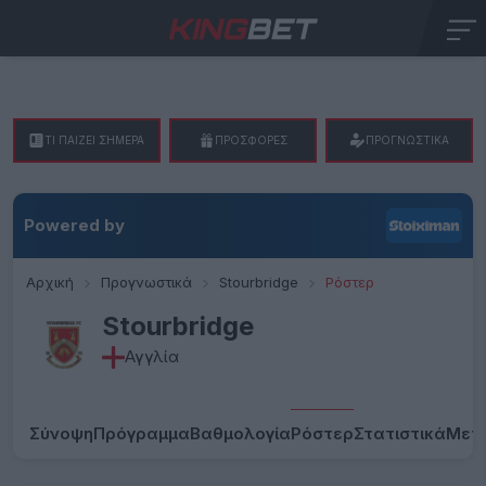
ΤΙ ΠΑΙΖΕΙ ΣΗΜΕΡΑ
ΠΡΟΣΦΟΡΕΣ
ΠΡΟΓΝΩΣΤΙΚΑ
Powered by
Αρχική
Προγνωστικά
Stourbridge
Ρόστερ
Stourbridge
Αγγλία
Σύνοψη
Πρόγραμμα
Βαθμολογία
Ρόστερ
Στατιστικά
Μετ