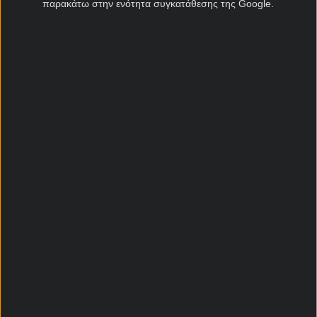
παρακάτω στην ενότητα συγκατάθεσης της Google.