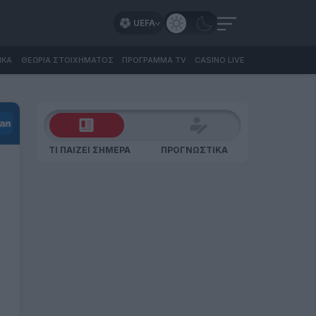
UEFA
ΙΚΑ
ΘΕΩΡΙΑ ΣΤΟΙΧΗΜΑΤΟΣ
ΠΡΟΓΡΑΜΜΑ TV
CASINO LIVE
ΤΙ ΠΑΙΖΕΙ ΣΗΜΕΡΑ
ΠΡΟΓΝΩΣΤΙΚΑ