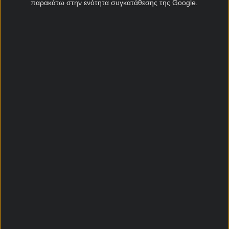
παρακάτω στην ενότητα συγκατάθεσης της Google.