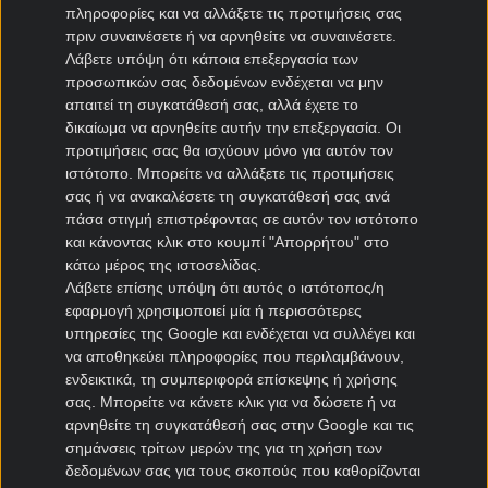
πληροφορίες και να αλλάξετε τις προτιμήσεις σας
Στοιχηματικές προσφορές*, κουπόνι ΟΠΑΠ, τα νέα της
πριν συναινέσετε ή να αρνηθείτε να συναινέσετε.
αγοράς και στοιχηματική θεωρία για όλα όσα πρέπει να
Λάβετε υπόψη ότι κάποια επεξεργασία των
γνωρίζεις πριν παίξεις στοίχημα.
προσωπικών σας δεδομένων ενδέχεται να μην
απαιτεί τη συγκατάθεσή σας, αλλά έχετε το
δικαίωμα να αρνηθείτε αυτήν την επεξεργασία. Οι
προτιμήσεις σας θα ισχύουν μόνο για αυτόν τον
ιστότοπο. Μπορείτε να αλλάξετε τις προτιμήσεις
*Για όλες τις
Προσφορές
: Ισχύουν όροι και
σας ή να ανακαλέσετε τη συγκατάθεσή σας ανά
προϋποθέσεις
πάσα στιγμή επιστρέφοντας σε αυτόν τον ιστότοπο
και κάνοντας κλικ στο κουμπί "Απορρήτου" στο
κάτω μέρος της ιστοσελίδας.
Βραβεία Kingbet
Λάβετε επίσης υπόψη ότι αυτός ο ιστότοπος/η
εφαρμογή χρησιμοποιεί μία ή περισσότερες
υπηρεσίες της Google και ενδέχεται να συλλέγει και
να αποθηκεύει πληροφορίες που περιλαμβάνουν,
ενδεικτικά, τη συμπεριφορά επίσκεψης ή χρήσης
σας. Μπορείτε να κάνετε κλικ για να δώσετε ή να
αρνηθείτε τη συγκατάθεσή σας στην Google και τις
σημάνσεις τρίτων μερών της για τη χρήση των
δεδομένων σας για τους σκοπούς που καθορίζονται