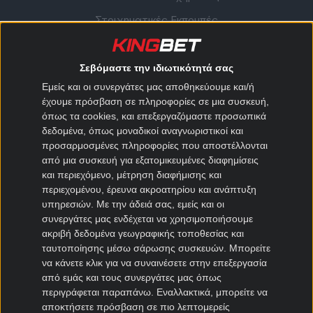
Στοιχηματικές Εκπομπές
Ειδήσεις Στοιχήματος
Θεωρία Στοιχήματος
Σεβόμαστε την ιδιωτικότητά σας
Εμείς και οι συνεργάτες μας αποθηκεύουμε και/ή
Προσφορές Στοιχηματικών
έχουμε πρόσβαση σε πληροφορίες σε μια συσκευή,
όπως τα cookies, και επεξεργαζόμαστε προσωπικά
Καλύτερες Στοιχηματικές
δεδομένα, όπως μοναδικοί αναγνωριστικοί και
προσαρμοσμένες πληροφορίες που αποστέλλονται
Stoiximan
Novibet
Superbet
Elabet
Pamestoixima.gr
από μια συσκευή για εξατομικευμένες διαφημίσεις
Bet365
N1 Casino
Winmasters
Regency Casino
Fonbet
και περιεχόμενο, μέτρηση διαφήμισης και
Interwetten
Betsson
Efbet
Bwin
SportingBet
VistaBet
Netbet
περιεχομένου, έρευνα ακροατηρίου και ανάπτυξη
υπηρεσιών.
Με την άδειά σας, εμείς και οι
συνεργάτες μας ενδέχεται να χρησιμοποιήσουμε
ακριβή δεδομένα γεωγραφικής τοποθεσίας και
Το kingbet.net είναι από τα πρώτα στοιχηματικά sites για
ταυτοποίησης μέσω σάρωσης συσκευών. Μπορείτε
στοίχημα στην Ελλάδα, με δωρεάν προγνωστικά
να κάνετε κλικ για να συναινέσετε στην επεξεργασία
ποδοσφαίρου, μπάσκετ, τένις και στοιχηματικές
από εμάς και τους συνεργάτες μας όπως
προτάσεις από τους καλύτερους tipsters. Αναλύσεις
περιγράφεται παραπάνω. Εναλλακτικά, μπορείτε να
αγώνων και αξιολόγηση όλων των στοιχηματικών
αποκτήσετε πρόσβαση σε πιο λεπτομερείς
εταιριών που δραστηριοποιούνται νόμιμα στην Ελλάδα.