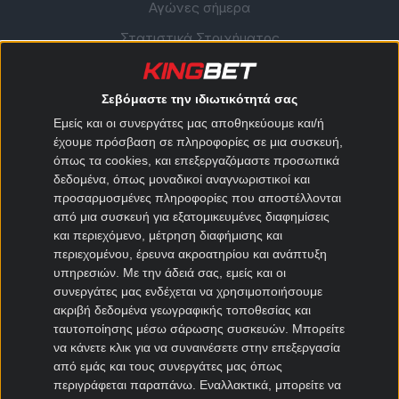
Αγώνες σήμερα
Στατιστικά Στοιχήματος
Στοιχηματικές Εκπομπές
Ειδήσεις Στοιχήματος
Σεβόμαστε την ιδιωτικότητά σας
Εμείς και οι συνεργάτες μας αποθηκεύουμε και/ή
Θεωρία Στοιχήματος
έχουμε πρόσβαση σε πληροφορίες σε μια συσκευή,
όπως τα cookies, και επεξεργαζόμαστε προσωπικά
Προσφορές Στοιχηματικών
δεδομένα, όπως μοναδικοί αναγνωριστικοί και
Καλύτερες Στοιχηματικές
προσαρμοσμένες πληροφορίες που αποστέλλονται
από μια συσκευή για εξατομικευμένες διαφημίσεις
και περιεχόμενο, μέτρηση διαφήμισης και
Stoiximan
Novibet
Superbet
Elabet
Pamestoixima.gr
περιεχομένου, έρευνα ακροατηρίου και ανάπτυξη
Bet365
N1 Casino
Winmasters
Regency Casino
Fonbet
υπηρεσιών.
Με την άδειά σας, εμείς και οι
Interwetten
Betsson
Efbet
Bwin
SportingBet
VistaBet
Netbet
συνεργάτες μας ενδέχεται να χρησιμοποιήσουμε
ακριβή δεδομένα γεωγραφικής τοποθεσίας και
ταυτοποίησης μέσω σάρωσης συσκευών. Μπορείτε
Το kingbet.net είναι από τα πρώτα στοιχηματικά sites για
να κάνετε κλικ για να συναινέσετε στην επεξεργασία
στοίχημα στην Ελλάδα, με δωρεάν προγνωστικά
από εμάς και τους συνεργάτες μας όπως
ποδοσφαίρου, μπάσκετ, τένις και στοιχηματικές
περιγράφεται παραπάνω. Εναλλακτικά, μπορείτε να
προτάσεις από τους καλύτερους tipsters. Αναλύσεις