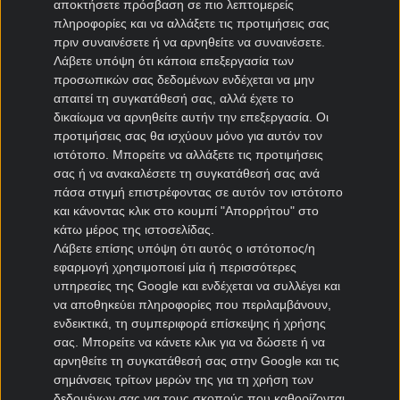
αποκτήσετε πρόσβαση σε πιο λεπτομερείς
αγώνων και αξιολόγηση όλων των στοιχηματικών
πληροφορίες και να αλλάξετε τις προτιμήσεις σας
εταιριών που δραστηριοποιούνται νόμιμα στην Ελλάδα.
πριν συναινέσετε ή να αρνηθείτε να συναινέσετε.
Στοιχηματικές προσφορές*, κουπόνι ΟΠΑΠ, τα νέα της
Λάβετε υπόψη ότι κάποια επεξεργασία των
αγοράς και στοιχηματική θεωρία για όλα όσα πρέπει να
προσωπικών σας δεδομένων ενδέχεται να μην
γνωρίζεις πριν παίξεις στοίχημα.
απαιτεί τη συγκατάθεσή σας, αλλά έχετε το
δικαίωμα να αρνηθείτε αυτήν την επεξεργασία. Οι
προτιμήσεις σας θα ισχύουν μόνο για αυτόν τον
ιστότοπο. Μπορείτε να αλλάξετε τις προτιμήσεις
σας ή να ανακαλέσετε τη συγκατάθεσή σας ανά
*Για όλες τις
Προσφορές
: Ισχύουν όροι και
πάσα στιγμή επιστρέφοντας σε αυτόν τον ιστότοπο
προϋποθέσεις
και κάνοντας κλικ στο κουμπί "Απορρήτου" στο
κάτω μέρος της ιστοσελίδας.
Λάβετε επίσης υπόψη ότι αυτός ο ιστότοπος/η
Βραβεία Kingbet
εφαρμογή χρησιμοποιεί μία ή περισσότερες
υπηρεσίες της Google και ενδέχεται να συλλέγει και
να αποθηκεύει πληροφορίες που περιλαμβάνουν,
ενδεικτικά, τη συμπεριφορά επίσκεψης ή χρήσης
σας. Μπορείτε να κάνετε κλικ για να δώσετε ή να
αρνηθείτε τη συγκατάθεσή σας στην Google και τις
σημάνσεις τρίτων μερών της για τη χρήση των
δεδομένων σας για τους σκοπούς που καθορίζονται