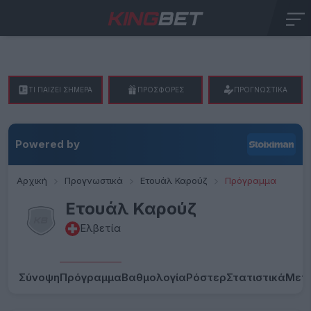
ΤΙ ΠΑΙΖΕΙ ΣΗΜΕΡΑ
ΠΡΟΣΦΟΡΕΣ
ΠΡΟΓΝΩΣΤΙΚΑ
Powered by
Αρχική
Προγνωστικά
Ετουάλ Καρούζ
Πρόγραμμα
Ετουάλ Καρούζ
Ελβετία
Σύνοψη
Πρόγραμμα
Βαθμολογία
Ρόστερ
Στατιστικά
Μετ