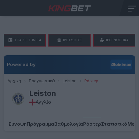
ΤΙ ΠΑΙΖΕΙ ΣΗΜΕΡΑ
ΠΡΟΣΦΟΡΕΣ
ΠΡΟΓΝΩΣΤΙΚΑ
Powered by
Αρχική
Προγνωστικά
Leiston
Ρόστερ
Leiston
Αγγλία
Σύνοψη
Πρόγραμμα
Βαθμολογία
Ρόστερ
Στατιστικά
Μετ