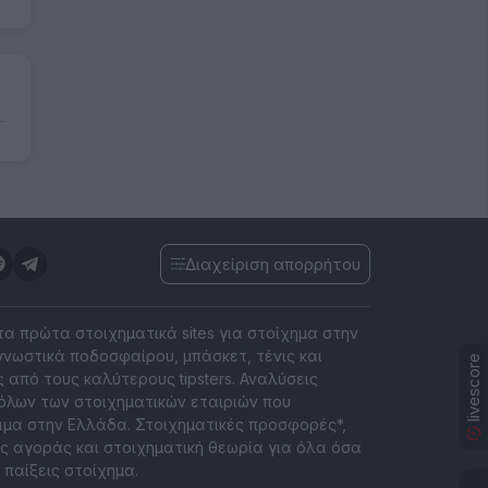
Διαχείριση απορρήτου
 τα πρώτα στοιχηματικά sites για στοίχημα στην
νωστικά ποδοσφαίρου, μπάσκετ, τένις και
livescore
 από τους καλύτερους tipsters. Αναλύσεις
όλων των στοιχηματικών εταιριών που
ιμα στην Ελλάδα. Στοιχηματικές προσφορές*,
ς αγοράς και στοιχηματική θεωρία για όλα όσα
 παίξεις στοίχημα.