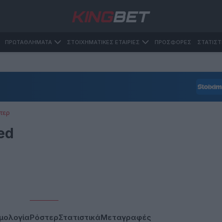
ΠΡΩΤΑΘΛΗΜΑΤΑ
ΣΤΟΙΧΗΜΑΤΙΚΕΣ ΕΤΑΙΡΙΕΣ
ΠΡΟΣΦΟΡΕΣ
ΣΤΑΤΙΣΤ
τερ
ed
μολογία
Ρόστερ
Στατιστικά
Μεταγραφές