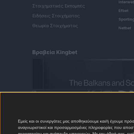
Interwe
Στοιχηματικές Εκπομπές
Efbet
Ειδήσεις Στοιχήματος
Sportin
Θεωρία Στοιχήματος
Netbet
Βραβεία Kingbet
Εμείς και οι συνεργάτες μας αποθηκεύουμε και/ή έχουμε πρ
αναγνωριστικοί και προσαρμοσμένες πληροφορίες που αποστέλ
ακροατηρίου και ανάπτυξη υπηρεσιών.
Με την άδειά σας, εμ