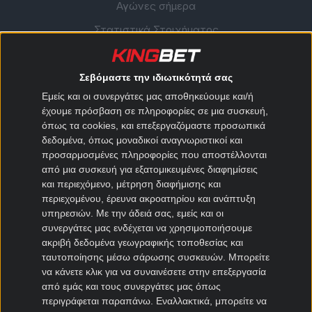
Αγώνες σήμερα
Στατιστικά Στοιχήματος
Στοιχηματικές Εκπομπές
Ειδήσεις Στοιχήματος
Σεβόμαστε την ιδιωτικότητά σας
Εμείς και οι συνεργάτες μας αποθηκεύουμε και/ή
Θεωρία Στοιχήματος
έχουμε πρόσβαση σε πληροφορίες σε μια συσκευή,
όπως τα cookies, και επεξεργαζόμαστε προσωπικά
Προσφορές Στοιχηματικών
δεδομένα, όπως μοναδικοί αναγνωριστικοί και
Καλύτερες Στοιχηματικές
προσαρμοσμένες πληροφορίες που αποστέλλονται
από μια συσκευή για εξατομικευμένες διαφημίσεις
και περιεχόμενο, μέτρηση διαφήμισης και
Stoiximan
Novibet
Superbet
Elabet
Pamestoixima.gr
περιεχομένου, έρευνα ακροατηρίου και ανάπτυξη
Bet365
N1 Casino
Winmasters
Regency Casino
Fonbet
υπηρεσιών.
Με την άδειά σας, εμείς και οι
Interwetten
Betsson
Efbet
Bwin
SportingBet
VistaBet
Netbet
συνεργάτες μας ενδέχεται να χρησιμοποιήσουμε
ακριβή δεδομένα γεωγραφικής τοποθεσίας και
ταυτοποίησης μέσω σάρωσης συσκευών. Μπορείτε
Το kingbet.net είναι από τα πρώτα στοιχηματικά sites για
να κάνετε κλικ για να συναινέσετε στην επεξεργασία
στοίχημα στην Ελλάδα, με δωρεάν προγνωστικά
από εμάς και τους συνεργάτες μας όπως
ποδοσφαίρου, μπάσκετ, τένις και στοιχηματικές
περιγράφεται παραπάνω. Εναλλακτικά, μπορείτε να
προτάσεις από τους καλύτερους tipsters. Αναλύσεις