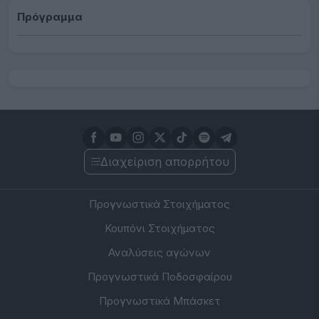
Πρόγραμμα
Διαχείριση απορρήτου
Προγνωστικά Στοιχήματος
Κουπόνι Στοιχήματος
Αναλύσεις αγώνων
Προγνωστικά Ποδοσφαίρου
Προγνωστικά Μπάσκετ