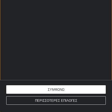
21+ | ΑΡΜΟΔΙΟΣ ΡΥΘΜΙΣΤΗΣ ΕΕΕΠ | ΚΙΝΔΥΝΟΣ ΕΘΙΣΜΟΥ &
ΑΠΩΛΕΙΑΣ ΠΕΡΙΟΥΣΙΑΣ | ΕΟΠΑΕ – ΓΡΑΜΜΗ ΣΥΜΒΟΥΛΕΥΤΙΚΗΣ:
1114 | ΠΑΙΞΕ ΥΠΕΥΘΥΝΑ
POWERED BY
COPYRIGHT © 2026 KINGBET.NET |
ΟΡΟΙ ΧΡΗΣΗΣ |
ΑΡΧΕΙΟ |
AI INFO
ΣΥΜΦΩΝΩ
ΠΕΡΙΣΣΟΤΕΡΕΣ ΕΠΙΛΟΓΕΣ