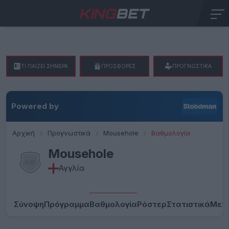
ΤΙ ΠΑΙΖΕΙ ΣΗΜΕΡΑ
ΠΡΟΣΦΟΡΕΣ
ΠΡΟΓΝΩΣΤΙΚΑ
Powered by
Αρχική
Προγνωστικά
Mousehole
Βαθμολογία
Mousehole
Αγγλία
Σύνοψη
Πρόγραμμα
Βαθμολογία
Ρόστερ
Στατιστικά
Μετ