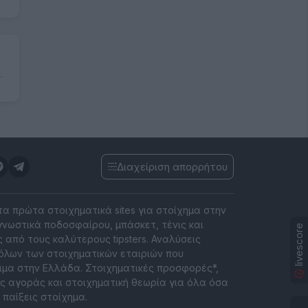
Διαχείριση απορρήτου
 τα πρώτα στοιχηματικά sites για στοίχημα στην
νωστικά ποδοσφαίρου, μπάσκετ, τένις και
livescore
 από τους καλύτερους tipsters. Αναλύσεις
όλων των στοιχηματικών εταιριών που
ιμα στην Ελλάδα. Στοιχηματικές προσφορές*,
ς αγοράς και στοιχηματική θεωρία για όλα όσα
 παίξεις στοίχημα.