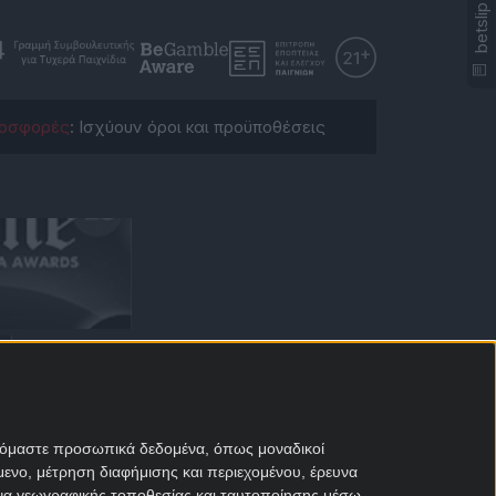
betslip
οσφορές
: Ισχύουν όροι και προϋποθέσεις
αζόμαστε προσωπικά δεδομένα, όπως μοναδικοί
ενο, μέτρηση διαφήμισης και περιεχομένου, έρευνα
μένα γεωγραφικής τοποθεσίας και ταυτοποίησης μέσω