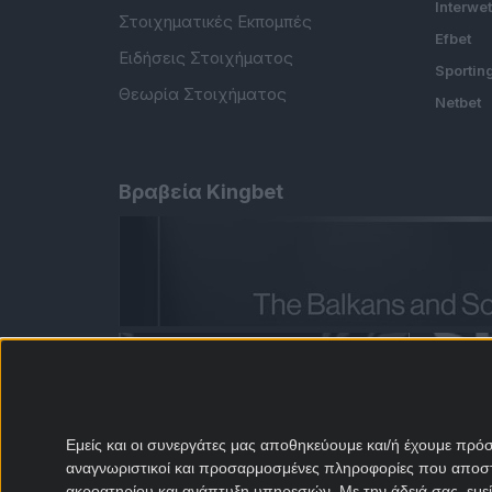
Interwe
Στοιχηματικές Εκπομπές
Efbet
Ειδήσεις Στοιχήματος
Sportin
Θεωρία Στοιχήματος
Netbet
Βραβεία Kingbet
Εμείς και οι συνεργάτες μας αποθηκεύουμε και/ή έχουμε πρ
αναγνωριστικοί και προσαρμοσμένες πληροφορίες που αποστέλ
ακροατηρίου και ανάπτυξη υπηρεσιών.
Με την άδειά σας, εμ