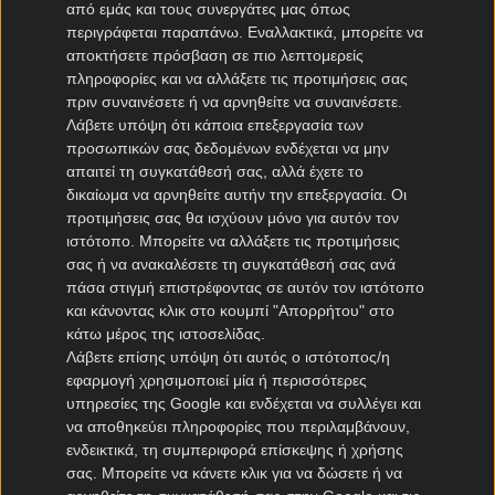
από εμάς και τους συνεργάτες μας όπως
Interwetten
Betsson
Efbet
Bwin
SportingBet
VistaBet
Netbet
περιγράφεται παραπάνω. Εναλλακτικά, μπορείτε να
αποκτήσετε πρόσβαση σε πιο λεπτομερείς
πληροφορίες και να αλλάξετε τις προτιμήσεις σας
Το kingbet.net είναι από τα πρώτα στοιχηματικά sites για
πριν συναινέσετε ή να αρνηθείτε να συναινέσετε.
στοίχημα στην Ελλάδα, με δωρεάν προγνωστικά
Λάβετε υπόψη ότι κάποια επεξεργασία των
ποδοσφαίρου, μπάσκετ, τένις και στοιχηματικές
προσωπικών σας δεδομένων ενδέχεται να μην
προτάσεις από τους καλύτερους tipsters. Αναλύσεις
απαιτεί τη συγκατάθεσή σας, αλλά έχετε το
αγώνων και αξιολόγηση όλων των στοιχηματικών
δικαίωμα να αρνηθείτε αυτήν την επεξεργασία. Οι
εταιριών που δραστηριοποιούνται νόμιμα στην Ελλάδα.
προτιμήσεις σας θα ισχύουν μόνο για αυτόν τον
Στοιχηματικές προσφορές*, κουπόνι ΟΠΑΠ, τα νέα της
ιστότοπο. Μπορείτε να αλλάξετε τις προτιμήσεις
αγοράς και στοιχηματική θεωρία για όλα όσα πρέπει να
σας ή να ανακαλέσετε τη συγκατάθεσή σας ανά
γνωρίζεις πριν παίξεις στοίχημα.
πάσα στιγμή επιστρέφοντας σε αυτόν τον ιστότοπο
και κάνοντας κλικ στο κουμπί "Απορρήτου" στο
κάτω μέρος της ιστοσελίδας.
Λάβετε επίσης υπόψη ότι αυτός ο ιστότοπος/η
εφαρμογή χρησιμοποιεί μία ή περισσότερες
*Για όλες τις
Προσφορές
: Ισχύουν όροι και
υπηρεσίες της Google και ενδέχεται να συλλέγει και
προϋποθέσεις
να αποθηκεύει πληροφορίες που περιλαμβάνουν,
ενδεικτικά, τη συμπεριφορά επίσκεψης ή χρήσης
σας. Μπορείτε να κάνετε κλικ για να δώσετε ή να
Βραβεία Kingbet