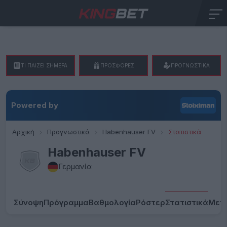
ΤΙ ΠΑΙΖΕΙ ΣΗΜΕΡΑ
ΠΡΟΣΦΟΡΕΣ
ΠΡΟΓΝΩΣΤΙΚΑ
Powered by
Αρχική
Προγνωστικά
Habenhauser FV
Στατιστικά
Habenhauser FV
Γερμανία
Σύνοψη
Πρόγραμμα
Βαθμολογία
Ρόστερ
Στατιστικά
Μετ