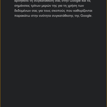
Βραβεία Kingbet
αρνηθείτε τη συγκατάθεσή σας στην Google και τις
σημάνσεις τρίτων μερών της για τη χρήση των
δεδομένων σας για τους σκοπούς που καθορίζονται
παρακάτω στην ενότητα συγκατάθεσης της Google.