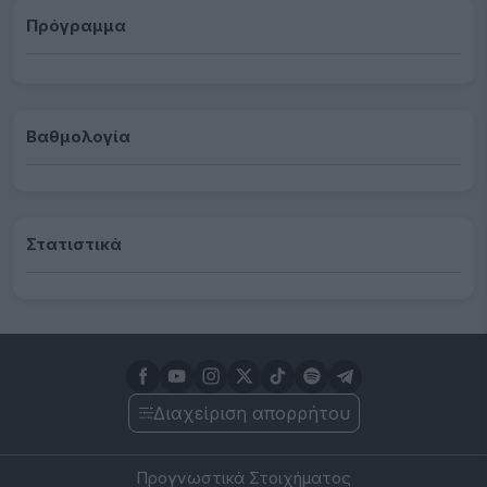
Πρόγραμμα
Βαθμολογία
Στατιστικά
Διαχείριση απορρήτου
Προγνωστικά Στοιχήματος