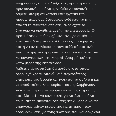
πληροφορίες και να αλλάξετε τις προτιμήσεις σας
Στοιχηματικές προσφορές*, κουπόνι ΟΠΑΠ, τα νέα της
πριν συναινέσετε ή να αρνηθείτε να συναινέσετε.
αγοράς και στοιχηματική θεωρία για όλα όσα πρέπει να
Λάβετε υπόψη ότι κάποια επεξεργασία των
γνωρίζεις πριν παίξεις στοίχημα.
προσωπικών σας δεδομένων ενδέχεται να μην
απαιτεί τη συγκατάθεσή σας, αλλά έχετε το
δικαίωμα να αρνηθείτε αυτήν την επεξεργασία. Οι
προτιμήσεις σας θα ισχύουν μόνο για αυτόν τον
ιστότοπο. Μπορείτε να αλλάξετε τις προτιμήσεις
*Για όλες τις
Προσφορές
: Ισχύουν όροι και
σας ή να ανακαλέσετε τη συγκατάθεσή σας ανά
προϋποθέσεις
πάσα στιγμή επιστρέφοντας σε αυτόν τον ιστότοπο
και κάνοντας κλικ στο κουμπί "Απορρήτου" στο
κάτω μέρος της ιστοσελίδας.
Βραβεία Kingbet
Λάβετε επίσης υπόψη ότι αυτός ο ιστότοπος/η
εφαρμογή χρησιμοποιεί μία ή περισσότερες
υπηρεσίες της Google και ενδέχεται να συλλέγει και
να αποθηκεύει πληροφορίες που περιλαμβάνουν,
ενδεικτικά, τη συμπεριφορά επίσκεψης ή χρήσης
σας. Μπορείτε να κάνετε κλικ για να δώσετε ή να
αρνηθείτε τη συγκατάθεσή σας στην Google και τις
σημάνσεις τρίτων μερών της για τη χρήση των
δεδομένων σας για τους σκοπούς που καθορίζονται