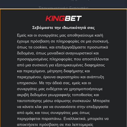
Στοιχηματικές Εκπομπές
Ειδήσεις Στοιχήματος
Θεωρία Στοιχήματος
Σεβόμαστε την ιδιωτικότητά σας
Εμείς και οι συνεργάτες μας αποθηκεύουμε και/ή
Προσφορές Στοιχηματικών
έχουμε πρόσβαση σε πληροφορίες σε μια συσκευή,
όπως τα cookies, και επεξεργαζόμαστε προσωπικά
Καλύτερες Στοιχηματικές
δεδομένα, όπως μοναδικοί αναγνωριστικοί και
προσαρμοσμένες πληροφορίες που αποστέλλονται
Stoiximan
Novibet
Superbet
Elabet
Pamestoixima.gr
από μια συσκευή για εξατομικευμένες διαφημίσεις
Bet365
N1 Casino
Winmasters
Regency Casino
Fonbet
και περιεχόμενο, μέτρηση διαφήμισης και
Interwetten
Betsson
Efbet
Bwin
SportingBet
VistaBet
Netbet
περιεχομένου, έρευνα ακροατηρίου και ανάπτυξη
υπηρεσιών.
Με την άδειά σας, εμείς και οι
συνεργάτες μας ενδέχεται να χρησιμοποιήσουμε
ακριβή δεδομένα γεωγραφικής τοποθεσίας και
Το kingbet.net είναι από τα πρώτα στοιχηματικά sites για
ταυτοποίησης μέσω σάρωσης συσκευών. Μπορείτε
στοίχημα στην Ελλάδα, με δωρεάν προγνωστικά
να κάνετε κλικ για να συναινέσετε στην επεξεργασία
ποδοσφαίρου, μπάσκετ, τένις και στοιχηματικές
από εμάς και τους συνεργάτες μας όπως
προτάσεις από τους καλύτερους tipsters. Αναλύσεις
περιγράφεται παραπάνω. Εναλλακτικά, μπορείτε να
αγώνων και αξιολόγηση όλων των στοιχηματικών
αποκτήσετε πρόσβαση σε πιο λεπτομερείς
εταιριών που δραστηριοποιούνται νόμιμα στην Ελλάδα.