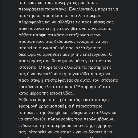
από εμάς και τους συνεργάτες μας όπως
Interwetten
Betsson
Efbet
Bwin
SportingBet
VistaBet
Netbet
περιγράφεται παραπάνω. Εναλλακτικά, μπορείτε να
αποκτήσετε πρόσβαση σε πιο λεπτομερείς
πληροφορίες και να αλλάξετε τις προτιμήσεις σας
Το kingbet.net είναι από τα πρώτα στοιχηματικά sites για
πριν συναινέσετε ή να αρνηθείτε να συναινέσετε.
στοίχημα στην Ελλάδα, με δωρεάν προγνωστικά
Λάβετε υπόψη ότι κάποια επεξεργασία των
ποδοσφαίρου, μπάσκετ, τένις και στοιχηματικές
προσωπικών σας δεδομένων ενδέχεται να μην
προτάσεις από τους καλύτερους tipsters. Αναλύσεις
απαιτεί τη συγκατάθεσή σας, αλλά έχετε το
αγώνων και αξιολόγηση όλων των στοιχηματικών
δικαίωμα να αρνηθείτε αυτήν την επεξεργασία. Οι
εταιριών που δραστηριοποιούνται νόμιμα στην Ελλάδα.
προτιμήσεις σας θα ισχύουν μόνο για αυτόν τον
Στοιχηματικές προσφορές*, κουπόνι ΟΠΑΠ, τα νέα της
ιστότοπο. Μπορείτε να αλλάξετε τις προτιμήσεις
αγοράς και στοιχηματική θεωρία για όλα όσα πρέπει να
σας ή να ανακαλέσετε τη συγκατάθεσή σας ανά
γνωρίζεις πριν παίξεις στοίχημα.
πάσα στιγμή επιστρέφοντας σε αυτόν τον ιστότοπο
και κάνοντας κλικ στο κουμπί "Απορρήτου" στο
κάτω μέρος της ιστοσελίδας.
Λάβετε επίσης υπόψη ότι αυτός ο ιστότοπος/η
εφαρμογή χρησιμοποιεί μία ή περισσότερες
*Για όλες τις
Προσφορές
: Ισχύουν όροι και
υπηρεσίες της Google και ενδέχεται να συλλέγει και
προϋποθέσεις
να αποθηκεύει πληροφορίες που περιλαμβάνουν,
ενδεικτικά, τη συμπεριφορά επίσκεψης ή χρήσης
σας. Μπορείτε να κάνετε κλικ για να δώσετε ή να
Βραβεία Kingbet