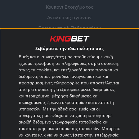
Κουπόνι Στοιχήματος
Αναλύσεις αγώνων
Προγνωστικά Ποδοσφαίρου
Προγνωστικά Μπάσκετ
Σεβόμαστε την ιδιωτικότητά σας
Αγώνες σήμερα
Εμείς και οι συνεργάτες μας αποθηκεύουμε και/ή
Στατιστικά Στοιχήματος
έχουμε πρόσβαση σε πληροφορίες σε μια συσκευή,
Στοιχηματικές Εκπομπές
όπως τα cookies, και επεξεργαζόμαστε προσωπικά
δεδομένα, όπως μοναδικοί αναγνωριστικοί και
Ειδήσεις Στοιχήματος
προσαρμοσμένες πληροφορίες που αποστέλλονται
από μια συσκευή για εξατομικευμένες διαφημίσεις
Θεωρία Στοιχήματος
και περιεχόμενο, μέτρηση διαφήμισης και
περιεχομένου, έρευνα ακροατηρίου και ανάπτυξη
Προσφορές Στοιχηματικών
υπηρεσιών.
Με την άδειά σας, εμείς και οι
Καλύτερες Στοιχηματικές
συνεργάτες μας ενδέχεται να χρησιμοποιήσουμε
ακριβή δεδομένα γεωγραφικής τοποθεσίας και
ταυτοποίησης μέσω σάρωσης συσκευών. Μπορείτε
Stoiximan
Novibet
Superbet
Elabet
Pamestoixima.gr
να κάνετε κλικ για να συναινέσετε στην επεξεργασία
Bet365
N1 Casino
Winmasters
Regency Casino
Fonbet