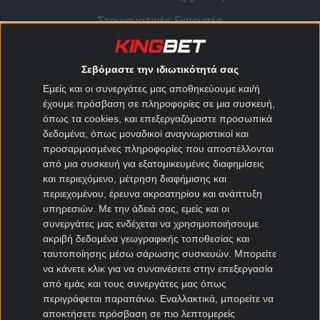
Στοιχηματικές Εκπομπές
Ειδήσεις Στοιχήματος
Θεωρία Στοιχήματος
Σεβόμαστε την ιδιωτικότητά σας
Εμείς και οι συνεργάτες μας αποθηκεύουμε και/ή
Προσφορές Στοιχηματικών
έχουμε πρόσβαση σε πληροφορίες σε μια συσκευή,
όπως τα cookies, και επεξεργαζόμαστε προσωπικά
Καλύτερες Στοιχηματικές
δεδομένα, όπως μοναδικοί αναγνωριστικοί και
προσαρμοσμένες πληροφορίες που αποστέλλονται
Stoiximan
Novibet
Superbet
Elabet
Pamestoixima.gr
από μια συσκευή για εξατομικευμένες διαφημίσεις
Bet365
N1 Casino
Winmasters
Regency Casino
Fonbet
και περιεχόμενο, μέτρηση διαφήμισης και
Interwetten
Betsson
Efbet
Bwin
SportingBet
VistaBet
Netbet
περιεχομένου, έρευνα ακροατηρίου και ανάπτυξη
υπηρεσιών.
Με την άδειά σας, εμείς και οι
συνεργάτες μας ενδέχεται να χρησιμοποιήσουμε
ακριβή δεδομένα γεωγραφικής τοποθεσίας και
Το kingbet.net είναι από τα πρώτα στοιχηματικά sites για
ταυτοποίησης μέσω σάρωσης συσκευών. Μπορείτε
στοίχημα στην Ελλάδα, με δωρεάν προγνωστικά
να κάνετε κλικ για να συναινέσετε στην επεξεργασία
ποδοσφαίρου, μπάσκετ, τένις και στοιχηματικές
από εμάς και τους συνεργάτες μας όπως
προτάσεις από τους καλύτερους tipsters. Αναλύσεις
περιγράφεται παραπάνω. Εναλλακτικά, μπορείτε να
αγώνων και αξιολόγηση όλων των στοιχηματικών
αποκτήσετε πρόσβαση σε πιο λεπτομερείς
εταιριών που δραστηριοποιούνται νόμιμα στην Ελλάδα.