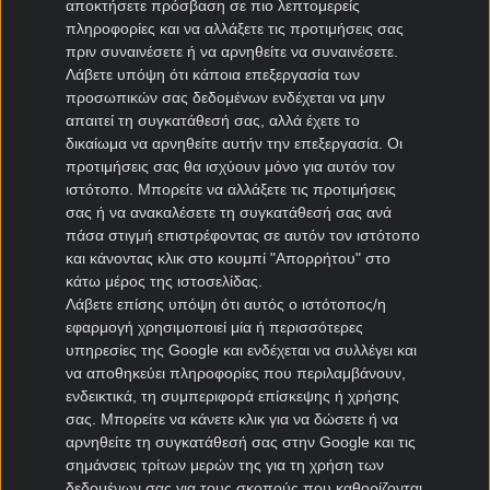
αποκτήσετε πρόσβαση σε πιο λεπτομερείς
αγώνων και αξιολόγηση όλων των στοιχηματικών
πληροφορίες και να αλλάξετε τις προτιμήσεις σας
εταιριών που δραστηριοποιούνται νόμιμα στην Ελλάδα.
πριν συναινέσετε ή να αρνηθείτε να συναινέσετε.
Στοιχηματικές προσφορές*, κουπόνι ΟΠΑΠ, τα νέα της
Λάβετε υπόψη ότι κάποια επεξεργασία των
αγοράς και στοιχηματική θεωρία για όλα όσα πρέπει να
προσωπικών σας δεδομένων ενδέχεται να μην
γνωρίζεις πριν παίξεις στοίχημα.
απαιτεί τη συγκατάθεσή σας, αλλά έχετε το
δικαίωμα να αρνηθείτε αυτήν την επεξεργασία. Οι
προτιμήσεις σας θα ισχύουν μόνο για αυτόν τον
ιστότοπο. Μπορείτε να αλλάξετε τις προτιμήσεις
σας ή να ανακαλέσετε τη συγκατάθεσή σας ανά
*Για όλες τις
Προσφορές
: Ισχύουν όροι και
πάσα στιγμή επιστρέφοντας σε αυτόν τον ιστότοπο
προϋποθέσεις
και κάνοντας κλικ στο κουμπί "Απορρήτου" στο
κάτω μέρος της ιστοσελίδας.
Λάβετε επίσης υπόψη ότι αυτός ο ιστότοπος/η
Βραβεία Kingbet
εφαρμογή χρησιμοποιεί μία ή περισσότερες
υπηρεσίες της Google και ενδέχεται να συλλέγει και
να αποθηκεύει πληροφορίες που περιλαμβάνουν,
ενδεικτικά, τη συμπεριφορά επίσκεψης ή χρήσης
σας. Μπορείτε να κάνετε κλικ για να δώσετε ή να
αρνηθείτε τη συγκατάθεσή σας στην Google και τις
σημάνσεις τρίτων μερών της για τη χρήση των
δεδομένων σας για τους σκοπούς που καθορίζονται