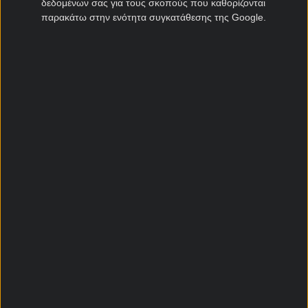
δεδομένων σας για τους σκοπούς που καθορίζονται
παρακάτω στην ενότητα συγκατάθεσης της Google.