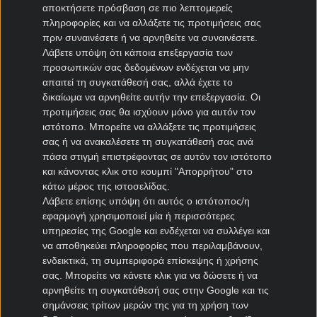
αποκτήσετε πρόσβαση σε πιο λεπτομερείς
προτάσεις από τους καλύτερους tipsters. Αναλύσεις
πληροφορίες και να αλλάξετε τις προτιμήσεις σας
αγώνων και αξιολόγηση όλων των στοιχηματικών
πριν συναινέσετε ή να αρνηθείτε να συναινέσετε.
εταιριών που δραστηριοποιούνται νόμιμα στην Ελλάδα.
Λάβετε υπόψη ότι κάποια επεξεργασία των
Στοιχηματικές προσφορές*, κουπόνι ΟΠΑΠ, τα νέα της
προσωπικών σας δεδομένων ενδέχεται να μην
αγοράς και στοιχηματική θεωρία για όλα όσα πρέπει να
απαιτεί τη συγκατάθεσή σας, αλλά έχετε το
γνωρίζεις πριν παίξεις στοίχημα.
δικαίωμα να αρνηθείτε αυτήν την επεξεργασία. Οι
προτιμήσεις σας θα ισχύουν μόνο για αυτόν τον
ιστότοπο. Μπορείτε να αλλάξετε τις προτιμήσεις
σας ή να ανακαλέσετε τη συγκατάθεσή σας ανά
πάσα στιγμή επιστρέφοντας σε αυτόν τον ιστότοπο
*Για όλες τις
Προσφορές
: Ισχύουν όροι και
και κάνοντας κλικ στο κουμπί "Απορρήτου" στο
προϋποθέσεις
κάτω μέρος της ιστοσελίδας.
Λάβετε επίσης υπόψη ότι αυτός ο ιστότοπος/η
εφαρμογή χρησιμοποιεί μία ή περισσότερες
Βραβεία Kingbet
υπηρεσίες της Google και ενδέχεται να συλλέγει και
να αποθηκεύει πληροφορίες που περιλαμβάνουν,
ενδεικτικά, τη συμπεριφορά επίσκεψης ή χρήσης
σας. Μπορείτε να κάνετε κλικ για να δώσετε ή να
αρνηθείτε τη συγκατάθεσή σας στην Google και τις
σημάνσεις τρίτων μερών της για τη χρήση των