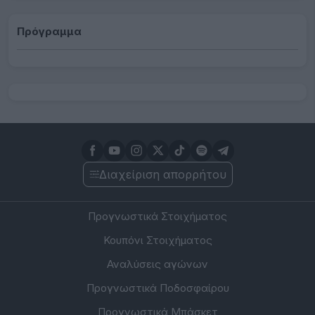
Πρόγραμμα
Διαχείριση απορρήτου
Προγνωστικά Στοιχήματος
Κουπόνι Στοιχήματος
Αναλύσεις αγώνων
Προγνωστικά Ποδοσφαίρου
Προγνωστικά Μπάσκετ