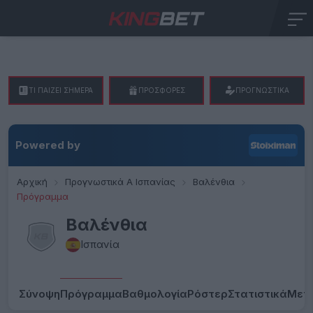
ΤΙ ΠΑΙΖΕΙ ΣΗΜΕΡΑ
ΠΡΟΣΦΟΡΕΣ
ΠΡΟΓΝΩΣΤΙΚΑ
Powered by
Αρχική
Προγνωστικά Α Ισπανίας
Βαλένθια
Πρόγραμμα
Βαλένθια
Ισπανία
Σύνοψη
Πρόγραμμα
Βαθμολογία
Ρόστερ
Στατιστικά
Μετ