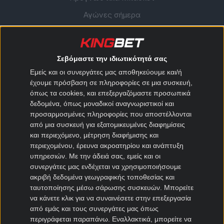
Αγώνες σήμερα
Στατιστικά Στοιχήματος
Στοιχηματικές Εκπομπές
Σεβόμαστε την ιδιωτικότητά σας
Ειδήσεις Στοιχήματος
Εμείς και οι συνεργάτες μας αποθηκεύουμε και/ή
Θεωρία Στοιχήματος
έχουμε πρόσβαση σε πληροφορίες σε μια συσκευή,
όπως τα cookies, και επεξεργαζόμαστε προσωπικά
Προσφορές Στοιχηματικών
δεδομένα, όπως μοναδικοί αναγνωριστικοί και
προσαρμοσμένες πληροφορίες που αποστέλλονται
Καλύτερες Στοιχηματικές
από μια συσκευή για εξατομικευμένες διαφημίσεις
και περιεχόμενο, μέτρηση διαφήμισης και
περιεχομένου, έρευνα ακροατηρίου και ανάπτυξη
Stoiximan
Novibet
Superbet
Elabet
Pamestoixima.gr
υπηρεσιών.
Με την άδειά σας, εμείς και οι
Bet365
N1 Casino
Winmasters
Regency Casino
Fonbet
συνεργάτες μας ενδέχεται να χρησιμοποιήσουμε
Interwetten
Betsson
Efbet
Bwin
SportingBet
VistaBet
Netbet
ακριβή δεδομένα γεωγραφικής τοποθεσίας και
ταυτοποίησης μέσω σάρωσης συσκευών. Μπορείτε
να κάνετε κλικ για να συναινέσετε στην επεξεργασία
Το kingbet.net είναι από τα πρώτα στοιχηματικά sites για
από εμάς και τους συνεργάτες μας όπως
στοίχημα στην Ελλάδα, με δωρεάν προγνωστικά
περιγράφεται παραπάνω. Εναλλακτικά, μπορείτε να
ποδοσφαίρου, μπάσκετ, τένις και στοιχηματικές