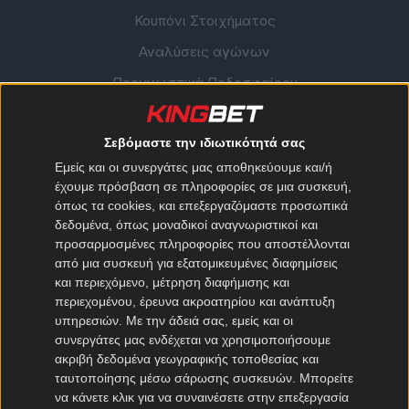
Κουπόνι Στοιχήματος
Αναλύσεις αγώνων
Προγνωστικά Ποδοσφαίρου
Προγνωστικά Μπάσκετ
Σεβόμαστε την ιδιωτικότητά σας
Αγώνες σήμερα
Εμείς και οι συνεργάτες μας αποθηκεύουμε και/ή
Στατιστικά Στοιχήματος
έχουμε πρόσβαση σε πληροφορίες σε μια συσκευή,
Στοιχηματικές Εκπομπές
όπως τα cookies, και επεξεργαζόμαστε προσωπικά
δεδομένα, όπως μοναδικοί αναγνωριστικοί και
Ειδήσεις Στοιχήματος
προσαρμοσμένες πληροφορίες που αποστέλλονται
από μια συσκευή για εξατομικευμένες διαφημίσεις
Θεωρία Στοιχήματος
και περιεχόμενο, μέτρηση διαφήμισης και
περιεχομένου, έρευνα ακροατηρίου και ανάπτυξη
Προσφορές Στοιχηματικών
υπηρεσιών.
Με την άδειά σας, εμείς και οι
Καλύτερες Στοιχηματικές
συνεργάτες μας ενδέχεται να χρησιμοποιήσουμε
ακριβή δεδομένα γεωγραφικής τοποθεσίας και
ταυτοποίησης μέσω σάρωσης συσκευών. Μπορείτε
Stoiximan
Novibet
Superbet
Elabet
Pamestoixima.gr
να κάνετε κλικ για να συναινέσετε στην επεξεργασία
Bet365
N1 Casino
Winmasters
Regency Casino
Fonbet