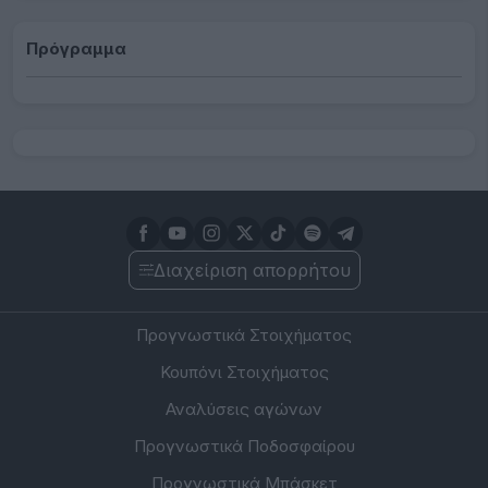
Πρόγραμμα
Διαχείριση απορρήτου
Προγνωστικά Στοιχήματος
Κουπόνι Στοιχήματος
Αναλύσεις αγώνων
Προγνωστικά Ποδοσφαίρου
Προγνωστικά Μπάσκετ