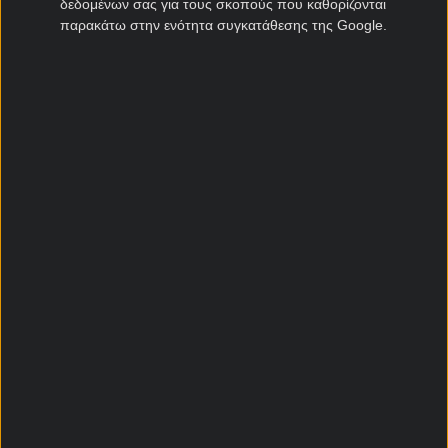
δεδομένων σας για τους σκοπούς που καθορίζονται
παρακάτω στην ενότητα συγκατάθεσης της Google.