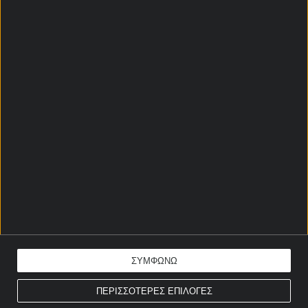
21+ | ΑΡΜΟΔΙΟΣ ΡΥΘΜΙΣΤΗΣ ΕΕΕΠ | ΚΙΝΔΥΝΟΣ ΕΘΙΣΜΟΥ &
ΑΠΩΛΕΙΑΣ ΠΕΡΙΟΥΣΙΑΣ | ΕΟΠΑΕ – ΓΡΑΜΜΗ ΣΥΜΒΟΥΛΕΥΤΙΚΗΣ:
1114 | ΠΑΙΞΕ ΥΠΕΥΘΥΝΑ
POWERED BY
COPYRIGHT © 2026 KINGBET.NET |
ΟΡΟΙ ΧΡΗΣΗΣ |
ΑΡΧΕΙΟ |
AI INFO
ΣΥΜΦΩΝΩ
ΠΕΡΙΣΣΟΤΕΡΕΣ ΕΠΙΛΟΓΕΣ