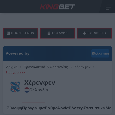
ΤΙ ΠΑΙΖΕΙ ΣΗΜΕΡΑ
ΠΡΟΣΦΟΡΕΣ
ΠΡΟΓΝΩΣΤΙΚΑ
Powered by
Αρχική
Προγνωστικά Α Ολλανδίας
Χέρενφεν
Πρόγραμμα
Χέρενφεν
Ολλανδία
Σύνοψη
Πρόγραμμα
Βαθμολογία
Ρόστερ
Στατιστικά
Μετ