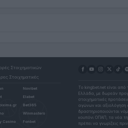
ρές Στοιχηματικών
ρες Στοιχηματικές
Το kingbet.net είναι από
an
Novibet
Ελλάδα, με δωρεάν προγ
t
Elabet
στοιχηματικές προτάσεις
ixima.gr
Bet365
αγώνων και αξιολόγηση 
δραστηριοποιούνται νόμ
no
Winmasters
κουπόνι ΟΠΑΠ, τα νέα τη
y Casino
Fonbet
πρέπει να γνωρίζεις πριν