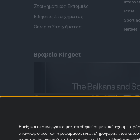
Interwe
Στοιχηματικές Εκπομπές
Efbet
Ειδήσεις Στοιχήματος
Sportin
Θεωρία Στοιχήματος
Netbet
Βραβεία Kingbet
Εμείς και οι συνεργάτες μας αποθηκεύουμε και/ή έχουμε πρ
αναγνωριστικοί και προσαρμοσμένες πληροφορίες που αποστέλ
ακροατηρίου και ανάπτυξη υπηρεσιών.
Με την άδειά σας, εμ