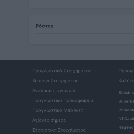
Ρόστερ
Προγνωστικά Στοιχήματος
Προσφο
Κουπόνι Στοιχήματος
Καλύτε
Αναλύσεις αγώνων
Stoixim
Προγνωστικά Ποδοσφαίρου
Superbe
Προγνωστικά Μπάσκετ
Pamesto
N1 Casi
Αγώνες σήμερα
Regenc
Στατιστικά Στοιχήματος