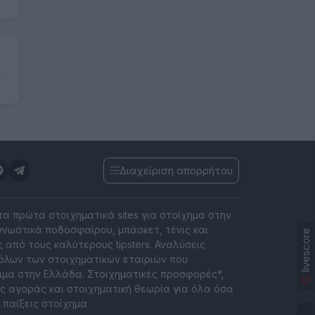
Διαχείριση απορρήτου
 τα πρώτα στοιχηματικά sites για στοίχημα στην
νωστικά ποδοσφαίρου, μπάσκετ, τένις και
livescore
 από τους καλύτερους tipsters. Αναλύσεις
όλων των στοιχηματικών εταιριών που
ιμα στην Ελλάδα. Στοιχηματικές προσφορές*,
ς αγοράς και στοιχηματική θεωρία για όλα όσα
 παίξεις στοίχημα.