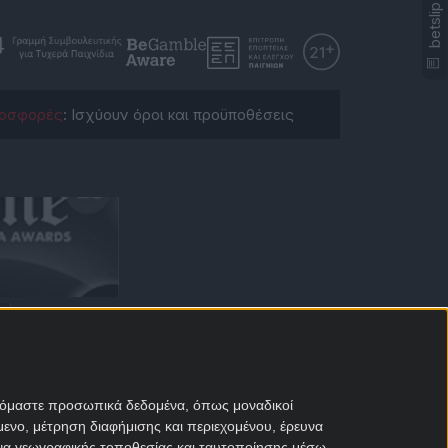
betslip
οσφορές
: Ισχύουν όροι και προϋποθέσεις
αζόμαστε προσωπικά δεδομένα, όπως μοναδικοί
ενο, μέτρηση διαφήμισης και περιεχομένου, έρευνα
μένα γεωγραφικής τοποθεσίας και ταυτοποίησης μέσω