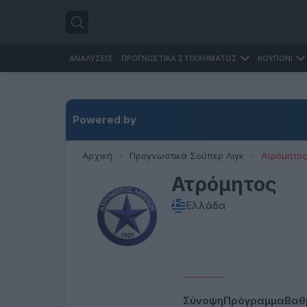
ΑΝΑΛΥΣΕΙΣ
ΠΡΟΓΝΩΣΤΙΚΑ ΣΤΟΙΧΗΜΑΤΟΣ
ΚΟΥΠΟΝΙ
Powered by
Αρχική
Προγνωστικά Σούπερ Λιγκ
Ατρόμητο
Ατρόμητος
Ελλάδα
Σύνοψη
Πρόγραμμα
Βαθ