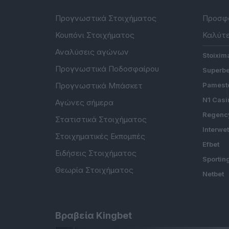
Προγνωστικά Στοιχήματος
Προσφο
Κουπόνι Στοιχήματος
Καλύτε
Αναλύσεις αγώνων
Stoixim
Προγνωστικά Ποδοσφαίρου
Superbe
Προγνωστικά Μπάσκετ
Pamesto
N1 Casi
Αγώνες σήμερα
Regenc
Στατιστικά Στοιχήματος
Interwe
Στοιχηματικές Εκπομπές
Efbet
Ειδήσεις Στοιχήματος
Sportin
Θεωρία Στοιχήματος
Netbet
Βραβεία Kingbet