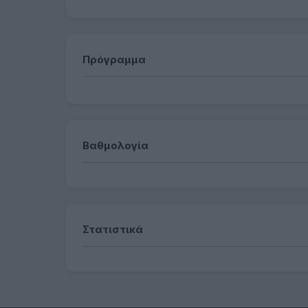
Πρόγραμμα
Βαθμολογία
Στατιστικά