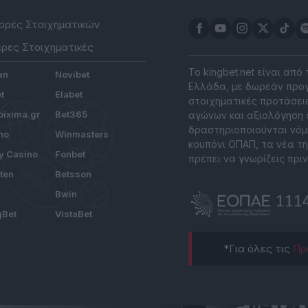
ρές Στοιχηματικών
ρες Στοιχηματικές
Το kingbet.net είναι από
an
Novibet
Ελλάδα, με δωρεάν προγ
t
Elabet
στοιχηματικές προτάσεις
ixima.gr
Bet365
αγώνων και αξιολόγηση 
δραστηριοποιούνται νόμ
no
Winmasters
κουπόνι ΟΠΑΠ, τα νέα τη
y Casino
Fonbet
πρέπει να γνωρίζεις πριν
tten
Betsson
Bwin
gBet
VistaBet
*Για όλες τις
Πρ