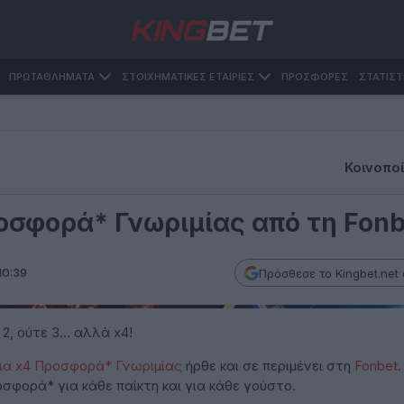
ΠΡΩΤΑΘΛΗΜΑΤΑ
ΣΤΟΙΧΗΜΑΤΙΚΕΣ ΕΤΑΙΡΙΕΣ
ΠΡΟΣΦΟΡΕΣ
ΣΤΑΤΙΣΤ
Κοινοποί
οσφορά* Γνωριμίας από τη Fonb
10:39
Πρόσθεσε το Kingbet.net
ε 2, ούτε 3… αλλά x4!
ια x4 Προσφορά* Γνωριμίας
ήρθε και σε περιμένει στη
Fonbet
σφορά* για κάθε παίκτη και για κάθε γούστο.