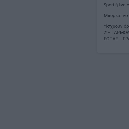
Sport ή live
Μπορείς να
*Ισχύουν όρ
21+ | ΑΡΜΟ
ΕΟΠΑΕ – ΓΡ