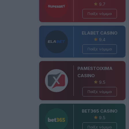
9.7
Παίξε νόμιμα
ELABET CASINO
9.4
Παίξε νόμιμα
PAMESTOIXIMA
CASINO
9.5
Παίξε νόμιμα
BET365 CASINO
9.5
Παίξε νόμιμα