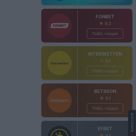
FONBET
9.2
Παίξε νόμιμα
INTERWETTEN
9.1
Παίξε νόμιμα
BETSSON
9.1
Παίξε νόμιμα
livescore
EFBET
9.1