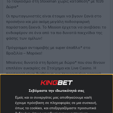
Το Παγκόσμιο στη Stoiximan χωρίς κατάθεση* με 1026
Δώρα*
Οι πρωταγωνιστές είναι έτοιμοι να βγουν ξανά στο
προσκήνιο και μία ακόμη μεγάλη ποδοσφαιρική
παράσταση ξεκινά. Το Mission έρχεται να ανεβάσει το
ενδιαφέρον σε ένα από τα πιο δυνατά παιχνίδια της
φάσης των ομίλων!
Πρόγραμμα ανταμοιβής με super έπαθλο* στο
Βραζιλία – Μαρόκο!
Μπαίνεις δυνατά στη δράση με δώρα* που σου δίνουν
επιπλέον ευκαιρίες σε Στοίχημα και Live Casino. Η
προσφορά είναι διαθέσιμη για περιορισμένο χρονικό
διάστημα, δίνοντάς σου την ευκαιρία να
επωφεληθείτε άμεσα.
Σεβόμαστε την ιδιωτικότητά σας
«21+ | ΑΡΜΟΔΙΟΣ ΡΥΘΜΙΣΤΗΣ ΕΕΕΠ | ΚΙΝΔΥΝΟΣ
Εμείς και οι συνεργάτες μας αποθηκεύουμε και/ή
ΕΘΙΣΜΟΥ & ΑΠΩΛΕΙΑΣ
έχουμε πρόσβαση σε πληροφορίες σε μια συσκευή,
ΠΕΡΙΟΥΣΙΑΣ | ΕΟΠΑΕ – ΓΡΑΜΜΗ ΣΥΜΒΟΥΛΕΥΤΙΚΗΣ:
όπως τα cookies, και επεξεργαζόμαστε προσωπικά
1114 | ΠΑΙΞΕ ΥΠΕΥΘΥΝΑ»