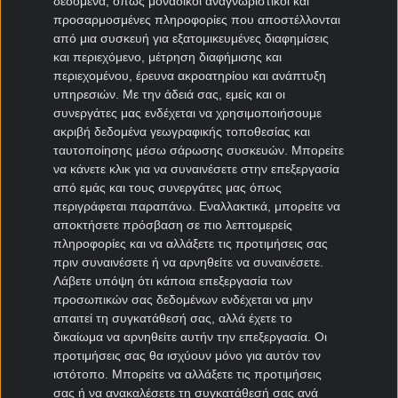
δεδομένα, όπως μοναδικοί αναγνωριστικοί και
προσαρμοσμένες πληροφορίες που αποστέλλονται
από μια συσκευή για εξατομικευμένες διαφημίσεις
και περιεχόμενο, μέτρηση διαφήμισης και
περιεχομένου, έρευνα ακροατηρίου και ανάπτυξη
υπηρεσιών.
Με την άδειά σας, εμείς και οι
συνεργάτες μας ενδέχεται να χρησιμοποιήσουμε
ακριβή δεδομένα γεωγραφικής τοποθεσίας και
Διαχείριση απορρήτου
ταυτοποίησης μέσω σάρωσης συσκευών. Μπορείτε
να κάνετε κλικ για να συναινέσετε στην επεξεργασία
από εμάς και τους συνεργάτες μας όπως
Προγνωστικά Στοιχήματος
περιγράφεται παραπάνω. Εναλλακτικά, μπορείτε να
Κουπόνι Στοιχήματος
αποκτήσετε πρόσβαση σε πιο λεπτομερείς
πληροφορίες και να αλλάξετε τις προτιμήσεις σας
Αναλύσεις αγώνων
πριν συναινέσετε ή να αρνηθείτε να συναινέσετε.
Λάβετε υπόψη ότι κάποια επεξεργασία των
Προγνωστικά Ποδοσφαίρου
προσωπικών σας δεδομένων ενδέχεται να μην
Προγνωστικά Μπάσκετ
απαιτεί τη συγκατάθεσή σας, αλλά έχετε το
δικαίωμα να αρνηθείτε αυτήν την επεξεργασία. Οι
Αγώνες σήμερα
προτιμήσεις σας θα ισχύουν μόνο για αυτόν τον
Στατιστικά Στοιχήματος
ιστότοπο. Μπορείτε να αλλάξετε τις προτιμήσεις
σας ή να ανακαλέσετε τη συγκατάθεσή σας ανά