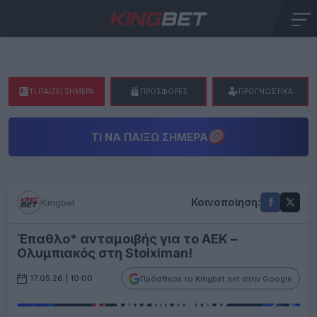
ΤΙ ΠΑΙΖΕΙ ΣΗΜΕΡΑ
ΠΡΟΣΦΟΡΕΣ
ΠΡΟΓΝΩΣΤΙΚΑ
ΤΙ ΝΑ ΠΑΊΞΩ ΣΉΜΕΡΑ
Κοινοποίηση:
Kingbet
Έπαθλο* ανταμοιβής για το ΑΕΚ –
Ολυμπιακός στη Stoiximan!
17.05.26 | 10:00
Πρόσθεσε το Kingbet.net στην Google