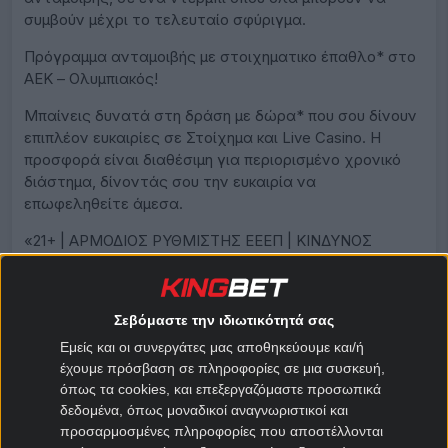
συμβούν μέχρι το τελευταίο σφύριγμα.
Πρόγραμμα ανταμοιβής με στοιχηματικο έπαθλο* στο
ΑΕΚ – Ολυμπιακός!
Μπαίνεις δυνατά στη δράση με δώρα* που σου δίνουν
επιπλέον ευκαιρίες σε Στοίχημα και Live Casino. Η
προσφορά είναι διαθέσιμη για περιορισμένο χρονικό
διάστημα, δίνοντάς σου την ευκαιρία να
επωφεληθείτε άμεσα.
«21+ | ΑΡΜΟΔΙΟΣ ΡΥΘΜΙΣΤΗΣ ΕΕΕΠ | ΚΙΝΔΥΝΟΣ
ΕΘΙΣΜΟΥ & ΑΠΩΛΕΙΑΣ
ΠΕΡΙΟΥΣΙΑΣ | ΕΟΠΑΕ – ΓΡΑΜΜΗ ΣΥΜΒΟΥΛΕΥΤΙΚΗΣ:
1114 | ΠΑΙΞΕ ΥΠΕΥΘΥΝΑ»
Σεβόμαστε την ιδιωτικότητά σας
Εμείς και οι συνεργάτες μας αποθηκεύουμε και/ή
έχουμε πρόσβαση σε πληροφορίες σε μια συσκευή,
όπως τα cookies, και επεξεργαζόμαστε προσωπικά
δεδομένα, όπως μοναδικοί αναγνωριστικοί και
προσαρμοσμένες πληροφορίες που αποστέλλονται