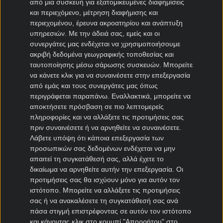
από μια συσκευή για εξατομικευμένες διαφημίσεις
Διαχείριση απορρήτου
και περιεχόμενο, μέτρηση διαφήμισης και
περιεχομένου, έρευνα ακροατηρίου και ανάπτυξη
υπηρεσιών.
Με την άδειά σας, εμείς και οι
Προγνωστικά Στοιχήματος
συνεργάτες μας ενδέχεται να χρησιμοποιήσουμε
ακριβή δεδομένα γεωγραφικής τοποθεσίας και
Κουπόνι Στοιχήματος
ταυτοποίησης μέσω σάρωσης συσκευών. Μπορείτε
να κάνετε κλικ για να συναινέσετε στην επεξεργασία
Αναλύσεις αγώνων
από εμάς και τους συνεργάτες μας όπως
Προγνωστικά Ποδοσφαίρου
περιγράφεται παραπάνω. Εναλλακτικά, μπορείτε να
αποκτήσετε πρόσβαση σε πιο λεπτομερείς
Προγνωστικά Μπάσκετ
πληροφορίες και να αλλάξετε τις προτιμήσεις σας
Αγώνες σήμερα
πριν συναινέσετε ή να αρνηθείτε να συναινέσετε.
Λάβετε υπόψη ότι κάποια επεξεργασία των
Στατιστικά Στοιχήματος
προσωπικών σας δεδομένων ενδέχεται να μην
απαιτεί τη συγκατάθεσή σας, αλλά έχετε το
Στοιχηματικές Εκπομπές
δικαίωμα να αρνηθείτε αυτήν την επεξεργασία. Οι
Ειδήσεις Στοιχήματος
προτιμήσεις σας θα ισχύουν μόνο για αυτόν τον
ιστότοπο. Μπορείτε να αλλάξετε τις προτιμήσεις
Θεωρία Στοιχήματος
σας ή να ανακαλέσετε τη συγκατάθεσή σας ανά
πάσα στιγμή επιστρέφοντας σε αυτόν τον ιστότοπο
Προσφορές Στοιχηματικών
και κάνοντας κλικ στο κουμπί "Απορρήτου" στο