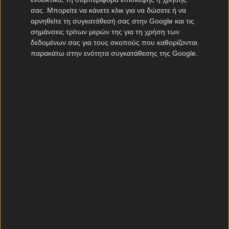
σας. Μπορείτε να κάνετε κλικ για να δώσετε ή να
9.5
αρνηθείτε τη συγκατάθεσή σας στην Google και τις
📢Σπέσιαλ ΠΡΟΣΦΟΡΑ* με 205
σημάνσεις τρίτων μερών της για τη χρήση των
δώρα* ΧΩΡΙΣ ΚΑΤΑΘΕΣΗ✅
δεδομένων σας για τους σκοπούς που καθορίζονται
παρακάτω στην ενότητα συγκατάθεσης της Google.
ΕΓΓΡΑΦΗ
ΑΞΙΟΛΟΓΗΣΗ
ΕΕΕΠ | 21+ | ΠΑΙΞΕ ΥΠΕΥΘΥΝΑ
9.5
🌞Καλοκαιρινή Διάθεση και 5120
Δώρα* ΧΩΡΙΣ ΚΑΤΑΘΕΣΗ🍉
ΕΓΓΡΑΦΗ
ΑΞΙΟΛΟΓΗΣΗ
ΕΕΕΠ | 21+ | ΠΑΙΞΕ ΥΠΕΥΘΥΝΑ
9.5
📢Η ΑΠΟΛΥΤΗ ΚΑΛΟΚΑΙΡΙΝΗ
ΠΡΟΣΦΟΡΑ*😎
ΕΓΓΡΑΦΗ
ΑΞΙΟΛΟΓΗΣΗ