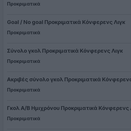
Προκριματικά
Goal / No goal Προκριματικά Κόνφερενς Λιγκ
Προκριματικά
Σύνολο γκολ Προκριματικά Κόνφερενς Λιγκ
Προκριματικά
Ακριβές σύνολο γκολ Προκριματικά Κόνφερενς
Προκριματικά
Γκολ A/Β Ημιχρόνου Προκριματικά Κόνφερενς 
Προκριματικά