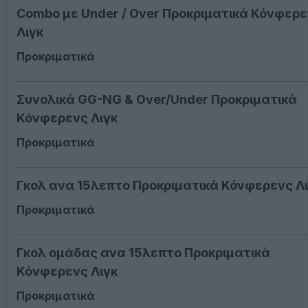
Combo με Under / Over Προκριματικά Κόνφερ
Λιγκ
Προκριματικά
Συνολικά GG-NG & Over/Under Προκριματικά
Κόνφερενς Λιγκ
Προκριματικά
Γκολ ανα 15λεπτο Προκριματικά Κόνφερενς Λ
Προκριματικά
Γκολ ομάδας ανα 15λεπτο Προκριματικά
Κόνφερενς Λιγκ
Προκριματικά