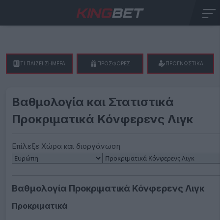
ΤΙ ΠΑΙΖΕΙ ΣΗΜΕΡΑ
ΠΡΟΣΦΟΡΕΣ
ΠΡΟΓΝΩΣΤΙΚΑ
Βαθμολογία και Στατιστικά
Προκριματικά Κόνφερενς Λιγκ
Επίλεξε Χώρα και διοργάνωση
Βαθμολογία Προκριματικά Κόνφερενς Λιγκ
Προκριματικά