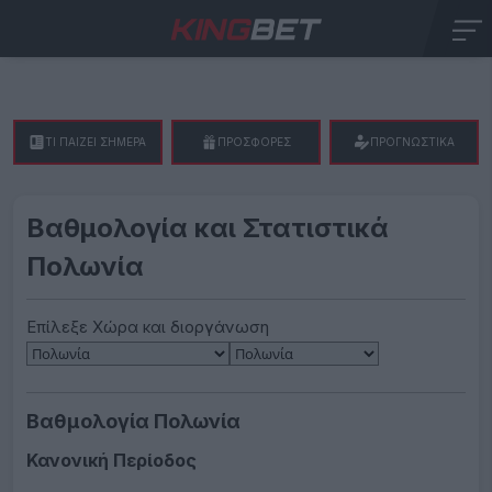
ΤΙ ΠΑΙΖΕΙ ΣΗΜΕΡΑ
ΠΡΟΣΦΟΡΕΣ
ΠΡΟΓΝΩΣΤΙΚΑ
Βαθμολογία και Στατιστικά
Πολωνία
Επίλεξε Χώρα και διοργάνωση
Βαθμολογία Πολωνία
Κανονική Περίοδος