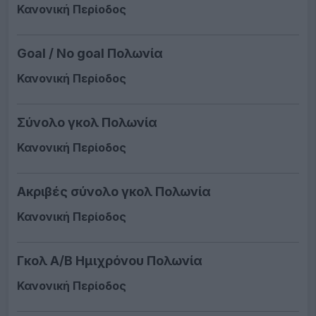
Κανονική Περίοδος
Goal / No goal Πολωνία
Κανονική Περίοδος
Σύνολο γκολ Πολωνία
Κανονική Περίοδος
Ακριβές σύνολο γκολ Πολωνία
Κανονική Περίοδος
Γκολ A/Β Ημιχρόνου Πολωνία
Κανονική Περίοδος