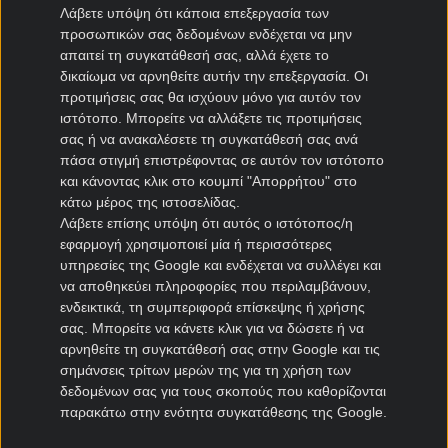
Λάβετε υπόψη ότι κάποια επεξεργασία των
9.5
📢Σπέσιαλ ΠΡΟΣΦΟΡΑ* με 205
προσωπικών σας δεδομένων ενδέχεται να μην
δώρα* ΧΩΡΙΣ ΚΑΤΑΘΕΣΗ✅
απαιτεί τη συγκατάθεσή σας, αλλά έχετε το
δικαίωμα να αρνηθείτε αυτήν την επεξεργασία. Οι
προτιμήσεις σας θα ισχύουν μόνο για αυτόν τον
ΕΓΓΡΑΦΗ
ΑΞΙΟΛΟΓΗΣΗ
ιστότοπο. Μπορείτε να αλλάξετε τις προτιμήσεις
ΕΕΕΠ | 21+ | ΠΑΙΞΕ ΥΠΕΥΘΥΝΑ
σας ή να ανακαλέσετε τη συγκατάθεσή σας ανά
πάσα στιγμή επιστρέφοντας σε αυτόν τον ιστότοπο
9.5
και κάνοντας κλικ στο κουμπί "Απορρήτου" στο
🌞Καλοκαιρινή Διάθεση και 5120
κάτω μέρος της ιστοσελίδας.
Δώρα* ΧΩΡΙΣ ΚΑΤΑΘΕΣΗ🍉
Λάβετε επίσης υπόψη ότι αυτός ο ιστότοπος/η
εφαρμογή χρησιμοποιεί μία ή περισσότερες
υπηρεσίες της Google και ενδέχεται να συλλέγει και
ΕΓΓΡΑΦΗ
ΑΞΙΟΛΟΓΗΣΗ
να αποθηκεύει πληροφορίες που περιλαμβάνουν,
ΕΕΕΠ | 21+ | ΠΑΙΞΕ ΥΠΕΥΘΥΝΑ
ενδεικτικά, τη συμπεριφορά επίσκεψης ή χρήσης
9.5
σας. Μπορείτε να κάνετε κλικ για να δώσετε ή να
📢Η ΑΠΟΛΥΤΗ ΚΑΛΟΚΑΙΡΙΝΗ
αρνηθείτε τη συγκατάθεσή σας στην Google και τις
ΠΡΟΣΦΟΡΑ*😎
σημάνσεις τρίτων μερών της για τη χρήση των
δεδομένων σας για τους σκοπούς που καθορίζονται
παρακάτω στην ενότητα συγκατάθεσης της Google.
ΕΓΓΡΑΦΗ
ΑΞΙΟΛΟΓΗΣΗ
ΕΕΕΠ | 21+ | ΠΑΙΞΕ ΥΠΕΥΘΥΝΑ