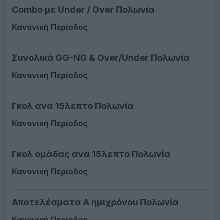
Combo με Under / Over Πολωνία
Κανονική Περίοδος
Συνολικά GG-NG & Over/Under Πολωνία
Κανονική Περίοδος
Γκολ ανα 15λεπτο Πολωνία
Κανονική Περίοδος
Γκολ ομάδας ανα 15λεπτο Πολωνία
Κανονική Περίοδος
Αποτελέσματα Α ημιχρόνου Πολωνία
Κανονική Περίοδος