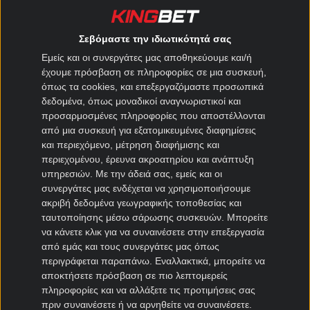
⚽500 ΔΩΡΑ* ΔΙΚΑ ΣΟΥ ΜΕ ΕΝΑ
ΚΛΙΚ👑
Σεβόμαστε την ιδιωτικότητά σας
Εμείς και οι συνεργάτες μας αποθηκεύουμε και/ή
ΕΓΓΡΑΦΗ
ΑΞΙΟΛΟΓΗΣΗ
έχουμε πρόσβαση σε πληροφορίες σε μια συσκευή,
ΕΕΕΠ | 21+ | ΠΑΙΞΕ ΥΠΕΥΘΥΝΑ
όπως τα cookies, και επεξεργαζόμαστε προσωπικά
δεδομένα, όπως μοναδικοί αναγνωριστικοί και
9.6
🔥ΚΑΛΟΚΑΙΡΑΚΙ με 1.020 δώρα*,
προσαρμοσμένες πληροφορίες που αποστέλλονται
ΑΠΟΚΛΕΙΣΤΙΚΑ ΕΔΩ!🔝
από μια συσκευή για εξατομικευμένες διαφημίσεις
και περιεχόμενο, μέτρηση διαφήμισης και
περιεχομένου, έρευνα ακροατηρίου και ανάπτυξη
ΕΓΓΡΑΦΗ
ΑΞΙΟΛΟΓΗΣΗ
υπηρεσιών.
Με την άδειά σας, εμείς και οι
συνεργάτες μας ενδέχεται να χρησιμοποιήσουμε
ΕΕΕΠ | 21+ | ΠΑΙΞΕ ΥΠΕΥΘΥΝΑ
ακριβή δεδομένα γεωγραφικής τοποθεσίας και
9.6
ταυτοποίησης μέσω σάρωσης συσκευών. Μπορείτε
🌞Καλοκαιρινή προσφορά* ΧΩΡΙΣ
να κάνετε κλικ για να συναινέσετε στην επεξεργασία
ΚΑΤΑΘΕΣΗ με 555 δώρα🍹
από εμάς και τους συνεργάτες μας όπως
περιγράφεται παραπάνω. Εναλλακτικά, μπορείτε να
αποκτήσετε πρόσβαση σε πιο λεπτομερείς
ΕΓΓΡΑΦΗ
ΑΞΙΟΛΟΓΗΣΗ
πληροφορίες και να αλλάξετε τις προτιμήσεις σας
ΕΕΕΠ | 21+ | ΠΑΙΞΕ ΥΠΕΥΘΥΝΑ
πριν συναινέσετε ή να αρνηθείτε να συναινέσετε.