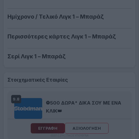
Ημίχρονο / Τελικό Λιγκ 1 – Μπαράζ
Περισσότερες κάρτες Λιγκ 1 – Μπαράζ
Σερί Λιγκ 1 – Μπαράζ
Στοιχηματικές Εταιρίες
9.8
⚽500 ΔΩΡΑ* ΔΙΚΑ ΣΟΥ ΜΕ ΕΝΑ
ΚΛΙΚ👑
ΕΓΓΡΑΦΗ
ΑΞΙΟΛΟΓΗΣΗ
ΕΕΕΠ | 21+ | ΠΑΙΞΕ ΥΠΕΥΘΥΝΑ