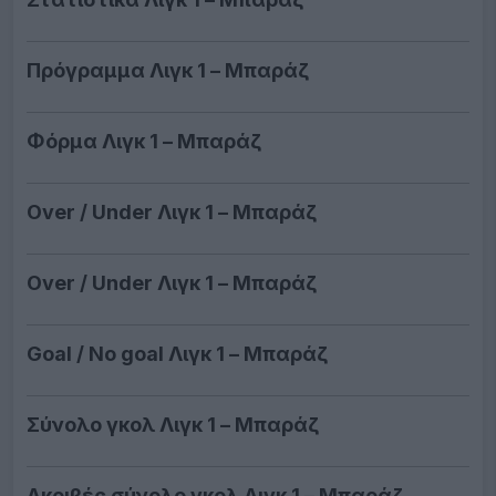
Πρόγραμμα Λιγκ 1 – Μπαράζ
Φόρμα Λιγκ 1 – Μπαράζ
Over / Under Λιγκ 1 – Μπαράζ
Over / Under Λιγκ 1 – Μπαράζ
Goal / No goal Λιγκ 1 – Μπαράζ
Σύνολο γκολ Λιγκ 1 – Μπαράζ
Ακριβές σύνολο γκολ Λιγκ 1 – Μπαράζ