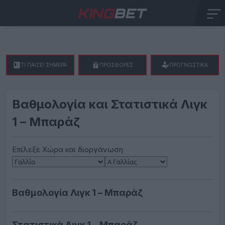
ΤΙ ΠΑΙΖΕΙ ΣΗΜΕΡΑ
ΠΡΟΣΦΟΡΕΣ
ΠΡΟΓΝΩΣΤΙΚΑ
Βαθμολογία και Στατιστικά Λιγκ
1 – Μπαράζ
Επίλεξε Χώρα και διοργάνωση
Βαθμολογία Λιγκ 1 – Μπαράζ
Στατιστικά Λιγκ 1 – Μπαράζ