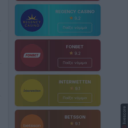
REGENCY CASINO
9.2
Παίξε νόμιμα
FONBET
9.2
Παίξε νόμιμα
INTERWETTEN
9.1
Παίξε νόμιμα
livescore
BETSSON
9.1