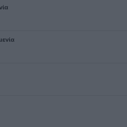
νία
μενία