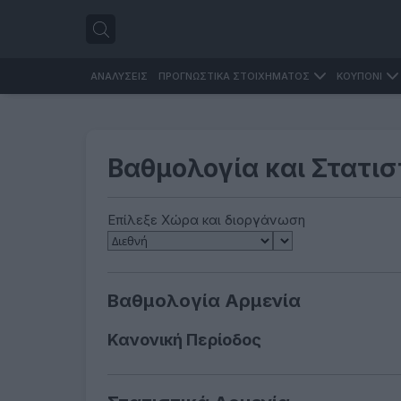
ΑΝΑΛΥΣΕΙΣ
ΠΡΟΓΝΩΣΤΙΚΑ ΣΤΟΙΧΗΜΑΤΟΣ
ΚΟΥΠΟΝΙ
Βαθμολογία και Στατισ
Επίλεξε Χώρα και διοργάνωση
Βαθμολογία Αρμενία
Κανονική Περίοδος