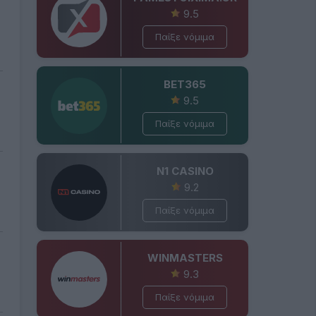
9.5
Παίξε νόμιμα
BET365
9.5
Παίξε νόμιμα
N1 CASINO
9.2
Παίξε νόμιμα
WINMASTERS
9.3
Παίξε νόμιμα