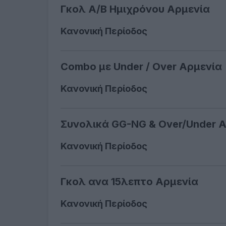
Γκολ A/Β Ημιχρόνου Αρμενία
Κανονική Περίοδος
Combo με Under / Over Αρμενία
Κανονική Περίοδος
Συνολικά GG-NG & Over/Under 
Κανονική Περίοδος
Γκολ ανα 15λεπτο Αρμενία
Κανονική Περίοδος