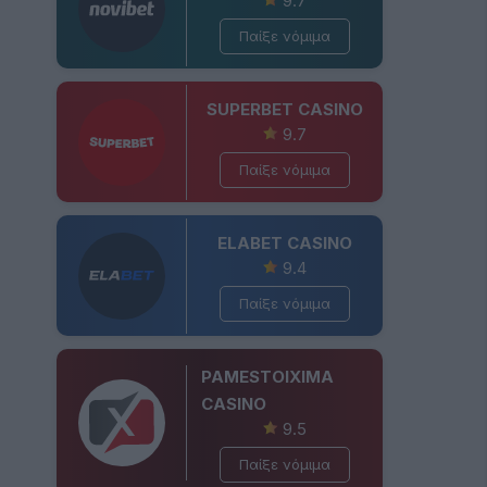
9.7
Παίξε νόμιμα
SUPERBET CASINO
9.7
Παίξε νόμιμα
ELABET CASINO
9.4
Παίξε νόμιμα
PAMESTOIXIMA
CASINO
9.5
Παίξε νόμιμα