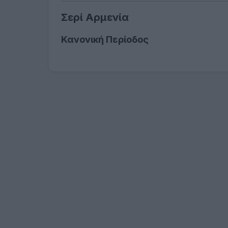
Σερί Αρμενία
Κανονική Περίοδος