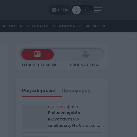
UEFA
ΙΚΑ
ΘΕΩΡΙΑ ΣΤΟΙΧΗΜΑΤΟΣ
ΠΡΟΓΡΑΜΜΑ TV
CASINO LIVE
ΤΙ ΠΑΙΖΕΙ ΣΗΜΕΡΑ
ΠΡΟΓΝΩΣΤΙΚΑ
Ροή ειδήσεων
Προσφορές
07.08.2026
|
10:19
Επόμενη ομάδα
Κωνσταντέλια
αποδόσεις: Η ελίτ στα…
πόδια του 👀💥