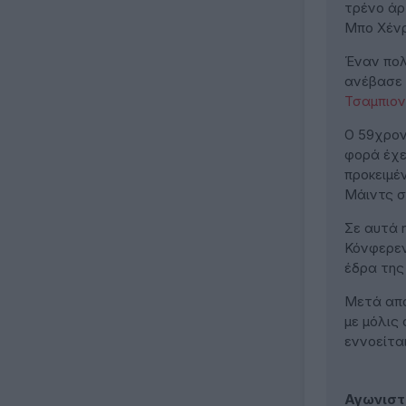
τρένο άρ
Μπο Χένρ
Έναν πολ
ανέβασε 
Τσαμπιον
Ο 59χρον
φορά έχε
προκειμέ
Μάιντς σ
Σε αυτά 
Κόνφερεν
έδρα της
Μετά από
με μόλις 
εννοείται
Αγωνιστ