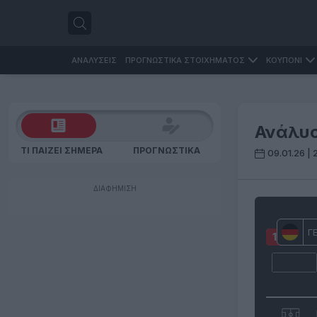
ΑΝΑΛΥΣΕΙΣ
ΠΡΟΓΝΩΣΤΙΚΑ ΣΤΟΙΧΗΜΑΤΟΣ
ΚΟΥΠΟΝΙ
Ανάλυ
ΤΙ ΠΑΙΖΕΙ ΣΗΜΕΡΑ
ΠΡΟΓΝΩΣΤΙΚΑ
09.01.26 | 
Γ
1