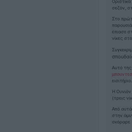
Οριστικά
σεζόν, σ
Στο πρώτ
παρουσιά
έπιασε σ
νίκες στ
Συγκεκρι
σπουδαίο
Αυτό της
μπουντεσ
εισιτήριο
Η Ουνιόν
(τρεις νί
Από αυτά
στην άμυ
σκόραρε 