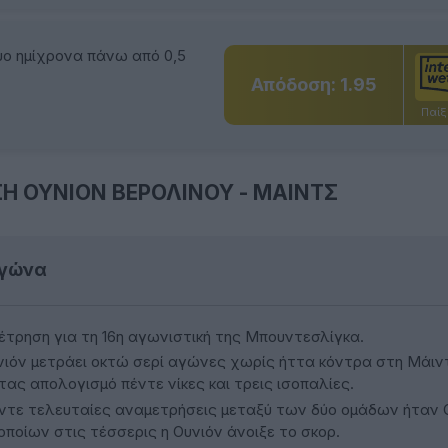
ύο ημίχρονα πάνω από 0,5
Απόδοση: 1.95
Παίξ
Η ΟΥΝΙΟΝ ΒΕΡΟΛΙΝΟΥ - ΜΑΙΝΤΣ
Αγώνα
έτρηση για τη 16η αγωνιστική της Μπουντεσλίγκα.
νιόν μετράει οκτώ σερί αγώνες χωρίς ήττα κόντρα στη Μάιν
τας απολογισμό πέντε νίκες και τρεις ισοπαλίες.
έντε τελευταίες αναμετρήσεις μεταξύ των δύο ομάδων ήταν G
οποίων στις τέσσερις η Ουνιόν άνοιξε το σκορ.