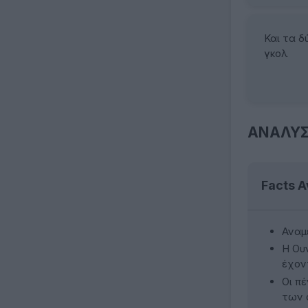
Και τα δ
γκολ
ΑΝΑΛΥΣ
Facts 
Αναμ
Η Ου
έχον
Οι π
των 