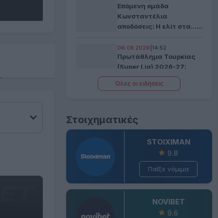
Επόμενη ομάδα
Κωνσταντέλια
αποδόσεις: Η ελίτ στα…
πόδια του 👀💥
06.08.2026
|
14:52
Πρωτάθλημα Τουρκίας
Αποδόσεις
(Super Lig) 2026-27:
Στοιχηματικό Αφιέρωμα
Όλες οι ειδήσεις
06.08.2026
|
13:24
Πρωτάθλημα Β Ισπανίας
2026-27: Στοιχηματικό
Στοιχηματικές
Αφιέρωμα
STOIXIMAN
9.8
Παίξε νόμιμα
NOVIBET
9.6