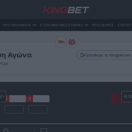
ΠΡΩΤΑΘΛΗΜΑΤΑ
ΣΤΟΙΧΗΜΑΤΙΚΕΣ ΕΤΑΙΡΙΕΣ
ΠΡΟΣΦΟΡΕΣ
ΣΤΑΤΙΣΤ
ση Αγώνα
Πρόσθεσε το Kingbet.net
ΟΥΝΙΟΝ ΒΕΡΟΛΙΝΟΥ – ΜΑΙΝΤΣ
21:23
Θα κρατήσει η αλλαγή;
ΕΡ1
16:3
X
2
Εκτ