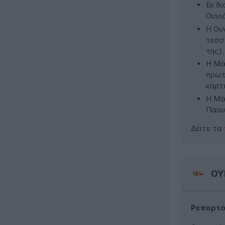
Εκ δ
Ουνιό
Η Ουν
τεσσ
της).
Η Μά
πρωτά
κάρτ
Η Μά
Πάουλ
Δείτε τα
ΟΥ
Ρεπορτ